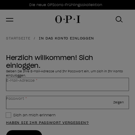
Sonderangebote
Item 1 of 1
Die neue OPIcons-Frühlingsskollektion
STARTSEITE
IN DAS KONTO EINLOGGEN
Herzlich willkommen! Sich
einloggen.
Geben Sie Ihre E-Mail-Adresse und Ihr Passwort ein, um sich in Ihr Konto
einzuloggen.
E-Mail-Adresse
Ihr Passwort ist versteckt
Passwort
Zeigen
Sich an mich erinnern
HABEN SIE IHR PASSWORT VERGESSEN?