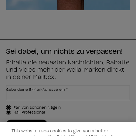
Sei dabei, um nichts zu verpassen!
Erhalte die neuesten Nachrichten, Rabatte
und vieles mehr der Wella-Marken direkt
in deiner Mailbox.
Gebe deine E-Mail-Adresse ein *
Kundenart
Fan von schönen Nägeln
Nail Professional
JETZT ANMELDEN
This website uses cookies to give you a better