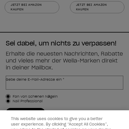
JETZT BEI AMAZON
JETZT BEI AMAZON
KAUFEN
KAUFEN
Sei dabei, um nichts zu verpassen!
Erhalte die neuesten Nachrichten, Rabatte
und vieles mehr der Wella-Marken direkt
in deiner Mailbox.
Gebe deine E-Mail-Adresse ein *
Kundenart
Fan von schönen Nägeln
Nail Professional
JETZT ANMELDEN
This website uses cookies to give you a better
Kundeninformationen
user experience. By clicking “Accept All Cookies”,