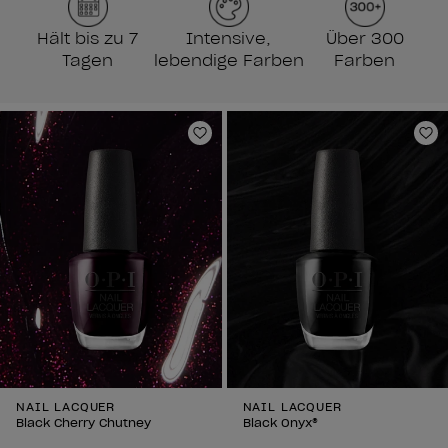
Hält bis zu 7
Intensive,
Über 300
Tagen
lebendige Farben
Farben
Zur Wunschliste hinzufügen
Zu
NAIL LACQUER
NAIL LACQUER
Black Cherry Chutney
Black Onyx®