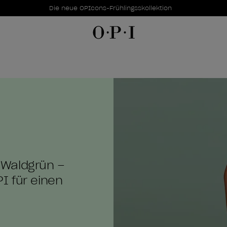
Sonderangebote
Item 1 of 1
Die neue OPIcons-Frühlingsskollektion
 Waldgrün –
I für einen