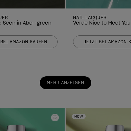
UER
NAIL LACQUER
ve Seen in Aber-green
Verde Nice to Meet You
 BEI AMAZON KAUFEN
JETZT BEI AMAZON 
MEHR ANZEIGEN
NEW
Zur Wunschliste hinzufügen