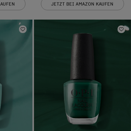
KAUFEN
JETZT BEI AMAZON KAUFEN
Zur Wunschliste hinzufügen
Zur