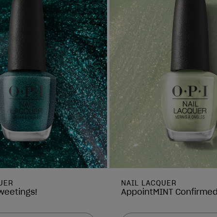
UER
NAIL LACQUER
weetings!
AppointMINT Confirme