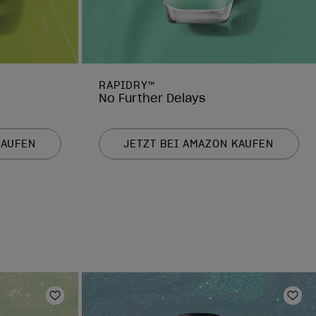
RAPIDRY™
No Further Delays
KAUFEN
JETZT BEI AMAZON KAUFEN
Zur Wunschliste hinzufügen
Zur