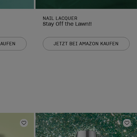
NAIL LACQUER
Stay Off the Lawn!!
KAUFEN
JETZT BEI AMAZON KAUFEN
Zur Wunschliste hinzufügen
Zur