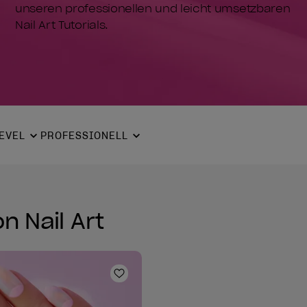
unseren professionellen und leicht umsetzbaren
Nail Art Tutorials.
EVEL
PROFESSIONELL
n Nail Art
e hinzufügen
Zur Wunschliste hinzufügen