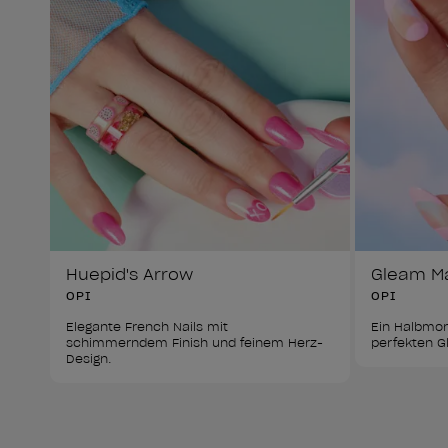
Huepid's Arrow
Gleam M
OPI
OPI
Elegante French Nails mit 
Ein Halbmon
schimmerndem Finish und feinem Herz-
perfekten G
Design.