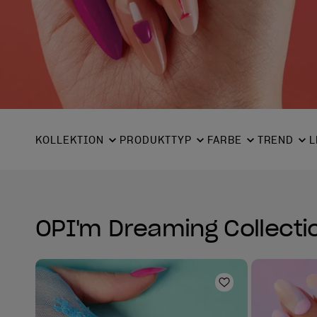
KOLLEKTION
PRODUKTTYP
FARBE
TREND
L
OPI'm Dreaming Collectio
Zur Wunschlist