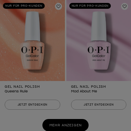
NUR FÜR PRO-KUNDEN
NUR FÜR PRO-KUNDEN
Zur Wunschliste hinzufügen
Zu
GEL NAIL POLISH
GEL NAIL POLISH
Queens Rule
Mod About Me
JETZT ENTDECKEN
JETZT ENTDECKEN
MEHR ANZEIGEN