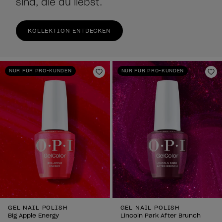
sind, die du liebst.
KOLLEKTION ENTDECKEN
NUR FÜR PRO-KUNDEN
NUR FÜR PRO-KUNDEN
Zur Wunschliste hinzufügen
Zu
GEL NAIL POLISH
GEL NAIL POLISH
Big Apple Energy
Lincoln Park After Brunch