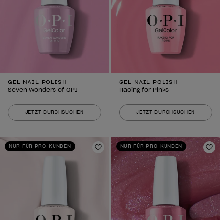
GEL NAIL POLISH
GEL NAIL POLISH
Seven Wonders of OPI
Racing for Pinks
JETZT DURCHSUCHEN
JETZT DURCHSUCHEN
NUR FÜR PRO-KUNDEN
NUR FÜR PRO-KUNDEN
Zur Wunschliste hinzufügen
Zu