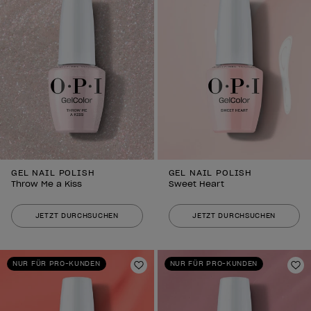
GEL NAIL POLISH
GEL NAIL POLISH
Throw Me a Kiss
Sweet Heart
JETZT DURCHSUCHEN
JETZT DURCHSUCHEN
NUR FÜR PRO-KUNDEN
NUR FÜR PRO-KUNDEN
Zur Wunschliste hinzufügen
Zu