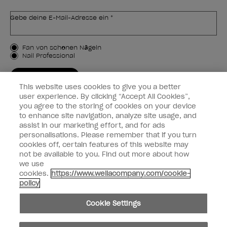
Gebe deine E-Mail-Adresse ein *
Kundenart
Fan von schönen Nägeln
Nail Professional
JETZT ANMELDEN
This website uses cookies to give you a better
Kundeninformationen
user experience. By clicking “Accept All Cookies”,
you agree to the storing of cookies on your device
to enhance site navigation, analyze site usage, and
Vernetzen
assist in our marketing effort, and for ads
personalisations. Please remember that if you turn
cookies off, certain features of this website may
not be available to you. Find out more about how
we use
facebook
instagram
cookies.
https://www.wellacompany.com/cookie-
policy
Teilen oder verkaufen Sie keine persönlichen Informationen.
Cookie Settings
Kalifornisches Gesetz zur Transparenz in der Lieferkette
© Copyright 2024, Wella Operations US LLC, Alle Rechte vorbehalten.