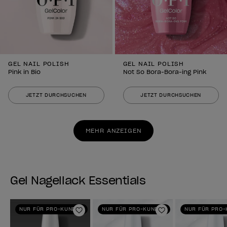
GEL NAIL POLISH
GEL NAIL POLISH
Pink in Bio
Not So Bora-Bora-ing Pink
JETZT DURCHSUCHEN
JETZT DURCHSUCHEN
MEHR ANZEIGEN
Gel Nagellack Essentials
NUR FÜR PRO-KUNDEN
NUR FÜR PRO-KUNDEN
NUR FÜR PRO
Zur Wunschliste hinzufügen
Zur Wunschlist