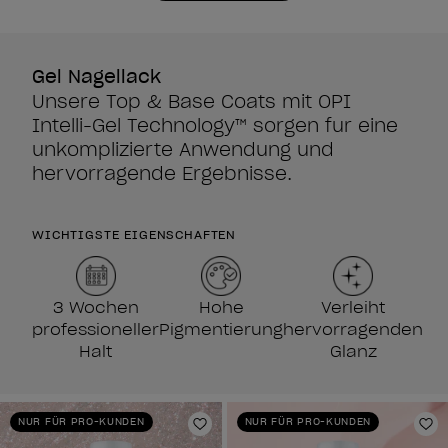
Gel Nagellack
Unsere Top & Base Coats mit OPI
Intelli-Gel Technology™ sorgen für eine
unkomplizierte Anwendung und
hervorragende Ergebnisse.
WICHTIGSTE EIGENSCHAFTEN
3 Wochen
Hohe
Verleiht
professioneller
Pigmentierung
hervorragenden
Halt
Glanz
NUR FÜR PRO-KUNDEN
NUR FÜR PRO-KUNDEN
Zur Wunschliste hinzufügen
Zu