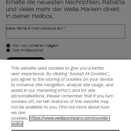
Erhalte die neuesten Nachrichten, Rabatte
und vieles mehr der Wella-Marken direkt
in deiner Mailbox.
Gebe deine E-Mail-Adresse ein *
Kundenart
Fan von schönen Nägeln
Nail Professional
JETZT ANMELDEN
This website uses cookies to give you a better
Kundeninformationen
user experience. By clicking “Accept All Cookies”,
you agree to the storing of cookies on your device
to enhance site navigation, analyze site usage, and
Vernetzen
assist in our marketing effort, and for ads
personalisations. Please remember that if you turn
cookies off, certain features of this website may
not be available to you. Find out more about how
we use
facebook
instagram
cookies.
https://www.wellacompany.com/cookie-
policy
Teilen oder verkaufen Sie keine persönlichen Informationen.