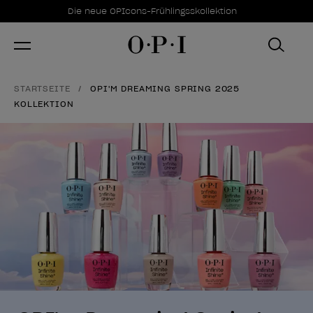
Sonderangebote
Item 1 of 1
Die neue OPIcons-Frühlingsskollektion
STARTSEITE
OPI'M DREAMING SPRING 2025
KOLLEKTION