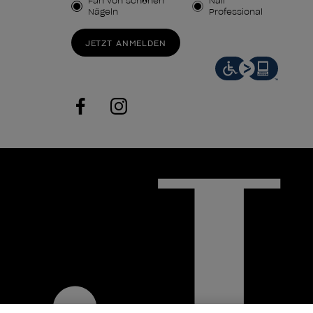
Kundenart
Fan von schönen
Nail
Nägeln
Professional
JETZT ANMELDEN
facebook
instagram