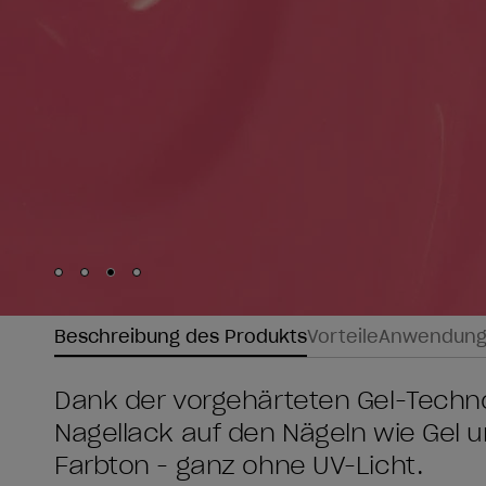
Skip to slide
Skip to slide
Skip to slide
Skip to slide
1
2
3
4
Beschreibung des Produkts
Vorteile
Anwendun
Dank der vorgehärteten Gel-Techno
Nagellack auf den Nägeln wie Gel u
Farbton - ganz ohne UV-Licht.