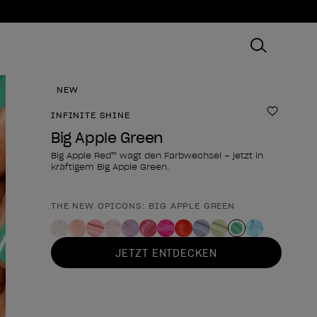
NEW
INFINITE SHINE
Zur Wun
Big Apple Green
Big Apple Red™ wagt den Farbwechsel – jetzt in
kräftigem Big Apple Green.
THE NEW OPICONS: BIG APPLE GREEN
Form des Produkts
JETZT ENTDECKEN