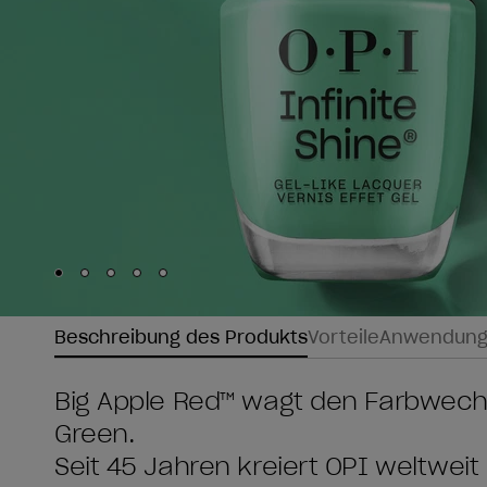
Skip to slide
Skip to slide
Skip to slide
Skip to slide
Skip to slide
1
2
3
4
5
Beschreibung des Produkts
Vorteile
Anwendun
Big Apple Red™ wagt den Farbwechse
Green.
Seit 45 Jahren kreiert OPI weltwei