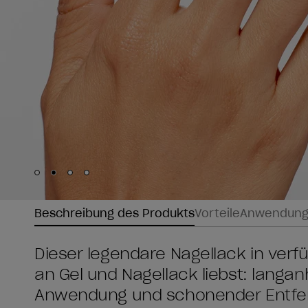
Skip to slide
Skip to slide
Skip to slide
Skip to slide
1
2
3
4
Beschreibung des Produkts
Vorteile
Anwendun
Dieser legendäre Nagellack in verf
an Gel und Nagellack liebst: langa
Anwendung und schonender Entfern