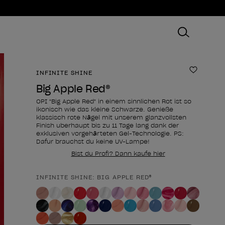
INFINITE SHINE
Zur Wun
Big Apple Red®
OPI "Big Apple Red" in einem sinnlichen Rot ist so
ikonisch wie das kleine Schwarze. Genieße
klassisch rote Nägel mit unserem glanzvollsten
Finish überhaupt bis zu 11 Tage lang dank der
exklusiven vorgehärteten Gel-Technologie. PS:
Dafür brauchst du keine UV-Lampe!
Bist du Profi? Dann kaufe hier
INFINITE SHINE: BIG APPLE RED®
Form des Produkts