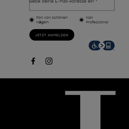
Gebe deine E-Mail-Adresse ein *
Kundenart
Fan von schönen
Nail
Nägeln
Professional
JETZT ANMELDEN
facebook
instagram