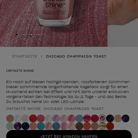
Skip to slide
Skip to slide
Skip to slide
Skip to slide
1
2
3
4
STARTSEITE
CHICAGO CHAMPAIGN TOAST
INFINITE SHINE
Ein Hoch auf diesen hochglänzenden, rosafarbenen Schimmer!
Dieser schimmernde langanhaltende Nagellack sorgt für einen
täuschend echten Gel-Effekt und hält dank unserer exklusiven
vorgehärteten Gel-Technologie bis zu 11 Tage - und das Beste:
Du brauchst keine UV- oder LED-Lampe.
INFINITE SHINE: CHICAGO CHAMPAIGN TOAST
Form des Produkts
JETZT BEI AMAZON KAUFEN