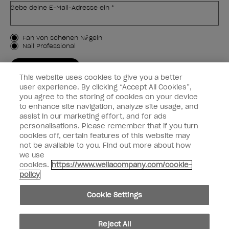
Gebe deine E-Mail-Adresse ein *
Kundenart
Fan von schönen Nägeln
Nail Professional
JETZT ANMELDEN
This website uses cookies to give you a better
Kundeninformationen
user experience. By clicking “Accept All Cookies”,
you agree to the storing of cookies on your device
to enhance site navigation, analyze site usage, and
Vernetzen
assist in our marketing effort, and for ads
personalisations. Please remember that if you turn
cookies off, certain features of this website may
not be available to you. Find out more about how
we use
facebook
instagram
cookies.
https://www.wellacompany.com/cookie-
policy
Teilen oder verkaufen Sie keine persönlichen Informationen.
Cookie Settings
Kalifornisches Gesetz zur Transparenz in der Lieferkette
© Copyright 2024, Wella Operations US LLC, Alle Rechte vorbehalten.
Reject All