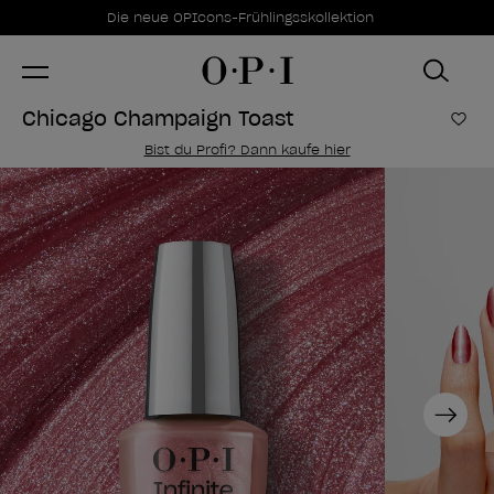
Sonderangebote
Item 1 of 1
Die neue OPIcons-Frühlingsskollektion
Chicago Champaign Toast
Zur
Bist du Profi? Dann kaufe hier
Next