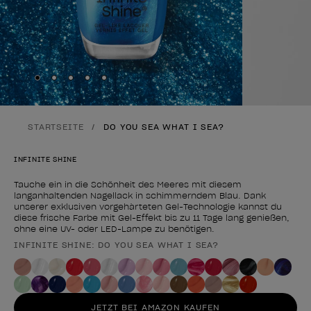
Skip to slide
Skip to slide
Skip to slide
Skip to slide
Skip to slide
1
2
3
4
5
STARTSEITE
DO YOU SEA WHAT I SEA?
INFINITE SHINE
Tauche ein in die Schönheit des Meeres mit diesem
langanhaltenden Nagellack in schimmerndem Blau. Dank
unserer exklusiven vorgehärteten Gel-Technologie kannst du
diese frische Farbe mit Gel-Effekt bis zu 11 Tage lang genießen,
ohne eine UV- oder LED-Lampe zu benötigen.
INFINITE SHINE: DO YOU SEA WHAT I SEA?
Form des Produkts
JETZT BEI AMAZON KAUFEN