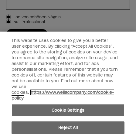
Kundenart
Fan von schönen Nägeln
Nail Professional
JETZT ANMELDEN
This website uses cookies to give you a better
Kundeninformationen
user experience. By clicking “Accept All Cookies”,
you agree to the storing of cookies on your device
to enhance site navigation, analyze site usage, and
Vernetzen
assist in our marketing effort, and for ads
personalisations. Please remember that if you turn
cookies off, certain features of this website may
not be available to you. Find out more about how
we use
facebook
instagram
cookies.
https://www.wellacompany.com/cookie-
policy
Teilen oder verkaufen Sie keine persönlichen Informationen.
Cookie Settings
Kalifornisches Gesetz zur Transparenz in der Lieferkette
© Copyright 2024, Wella Operations US LLC, Alle Rechte vorbehalten.
Reject All