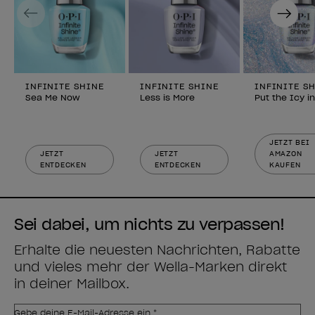
Previous
Next
INFINITE SHINE
INFINITE SHINE
INFINITE S
Sea Me Now
Less is More
Put the Icy i
JETZT BEI
JETZT
JETZT
AMAZON
ENTDECKEN
ENTDECKEN
KAUFEN
Sei dabei, um nichts zu verpassen!
Erhalte die neuesten Nachrichten, Rabatte
und vieles mehr der Wella-Marken direkt
in deiner Mailbox.
Gebe deine E-Mail-Adresse ein *