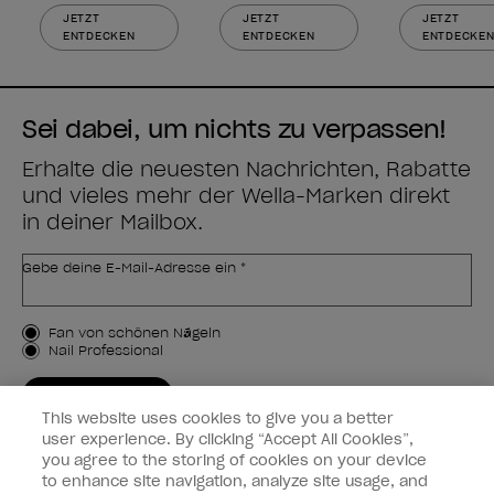
JETZT
JETZT
JETZT
ENTDECKEN
ENTDECKEN
ENTDECKE
Sei dabei, um nichts zu verpassen!
Erhalte die neuesten Nachrichten, Rabatte
und vieles mehr der Wella-Marken direkt
in deiner Mailbox.
Gebe deine E-Mail-Adresse ein *
Kundenart
Fan von schönen Nägeln
Nail Professional
JETZT ANMELDEN
This website uses cookies to give you a better
Kundeninformationen
user experience. By clicking “Accept All Cookies”,
you agree to the storing of cookies on your device
to enhance site navigation, analyze site usage, and
Vernetzen