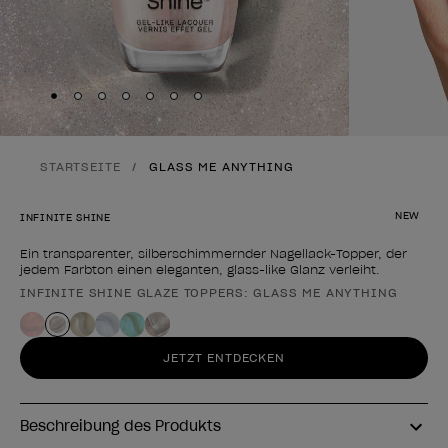
Skip to slide
Skip to slide
Skip to slide
Skip to slide
Skip to slide
1
Skip to slide
2
Skip to slide
3
4
5
6
7
STARTSEITE
GLASS ME ANYTHING
NEW
INFINITE SHINE
Ein transparenter, silberschimmernder Nagellack-Topper, der
jedem Farbton einen eleganten, glass-like Glanz verleiht.
INFINITE SHINE GLAZE TOPPERS: GLASS ME ANYTHING
Form des Produkts
JETZT ENTDECKEN
Beschreibung des Produkts