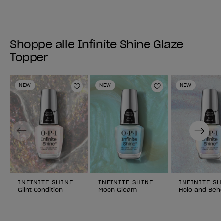
Shoppe alle Infinite Shine Glaze
Topper
NEW
NEW
NEW
Zur Wunschliste hinzufügen
Zur Wunschlist
Previous
Next
INFINITE SHINE
INFINITE SHINE
INFINITE S
Glint Condition
Moon Gleam
Holo and Beh