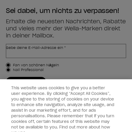
Sei dabei, um nichts zu verpassen!
Erhalte die neuesten Nachrichten, Rabatte
und vieles mehr der Wella-Marken direkt
in deiner Mailbox.
Gebe deine E-Mail-Adresse ein *
Kundenart
Fan von schönen Nägeln
Nail Professional
JETZT ANMELDEN
This website uses cookies to give you a better
Kundeninformationen
user experience. By clicking “Accept All Cookies”,
you agree to the storing of cookies on your device
to enhance site navigation, analyze site usage, and
Vernetzen
assist in our marketing effort, and for ads
personalisations. Please remember that if you turn
cookies off, certain features of this website may
not be available to you. Find out more about how