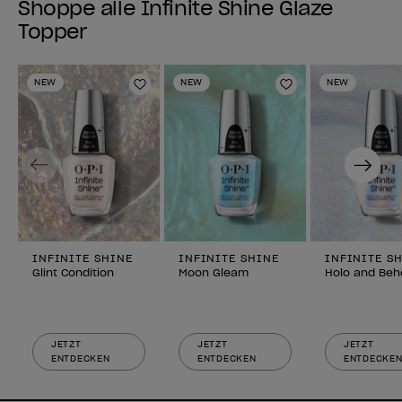
Shoppe alle Infinite Shine Glaze
Topper
NEW
NEW
NEW
Zur Wunschliste hinzufügen
Zur Wunschlist
Previous
Next
INFINITE SHINE
INFINITE SHINE
INFINITE S
Glint Condition
Moon Gleam
Holo and Beh
JETZT
JETZT
JETZT
ENTDECKEN
ENTDECKEN
ENTDECKE