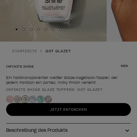
Skip to slide
Skip to slide
Skip to slide
Skip to slide
Skip to slide
1
Skip to slide
2
Skip to slide
3
4
5
6
7
STARTSEITE
GOT GLAZE?
NEW
INFINITE SHINE
Ein halbtransparenter weißer Glaze‑Nagellack-Topper, der
jedem Farbton ein zartes, milky Finish verleiht.
INFINITE SHINE GLAZE TOPPERS: GOT GLAZE?
Form des Produkts
JETZT ENTDECKEN
Beschreibung des Produkts