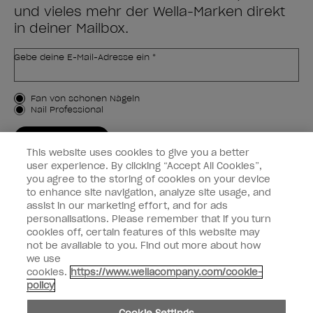
und vieles mehr der Wella-Marken direkt
in deiner Mailbox.
Gebe deine E-Mail-Adresse ein *
Kundenart
Fan von schönen Nägeln
Nail Professional
JETZT ANMELDEN
This website uses cookies to give you a better
Kundeninformationen
user experience. By clicking “Accept All Cookies”,
you agree to the storing of cookies on your device
to enhance site navigation, analyze site usage, and
Vernetzen
assist in our marketing effort, and for ads
personalisations. Please remember that if you turn
cookies off, certain features of this website may
not be available to you. Find out more about how
we use
facebook
instagram
cookies.
https://www.wellacompany.com/cookie-
policy
Teilen oder verkaufen Sie keine persönlichen Informationen.