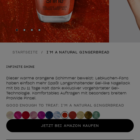
Skip to slide
Skip to slide
Skip to slide
Skip to slide
1
2
3
4
STARTSEITE
I’M A NATURAL GINGERBREAD
INFINITE SHINE
Dieser warme orangene Schimmer beweist: Lebkuchen-Fans
haben einfach mehr Spaß! Langanhaltender Gel-like Nagellack
mit bis zu 11 Tage Halt dank exklusiver vorgehärteter Gel-
Technologie. Komfortables Auftragen mit besonders breitem
ProWide Pinsel.
GOOD ENOUGH TO TREAT: I’M A NATURAL GINGERBREAD
Form des Produkts
JETZT BEI AMAZON KAUFEN