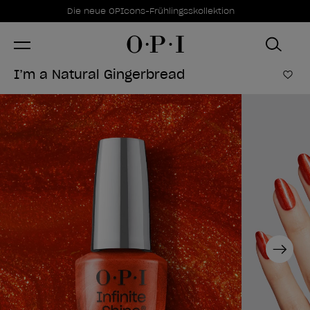
Sonderangebote
Item 1 of 1
Die neue OPIcons-Frühlingsskollektion
I’m a Natural Gingerbread
Zur
Next