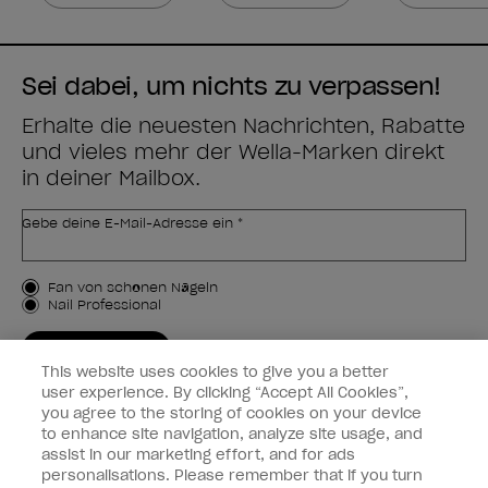
Sei dabei, um nichts zu verpassen!
Erhalte die neuesten Nachrichten, Rabatte
und vieles mehr der Wella-Marken direkt
in deiner Mailbox.
Gebe deine E-Mail-Adresse ein *
Kundenart
Fan von schönen Nägeln
Nail Professional
JETZT ANMELDEN
This website uses cookies to give you a better
Kundeninformationen
user experience. By clicking “Accept All Cookies”,
you agree to the storing of cookies on your device
to enhance site navigation, analyze site usage, and
Vernetzen
assist in our marketing effort, and for ads
personalisations. Please remember that if you turn