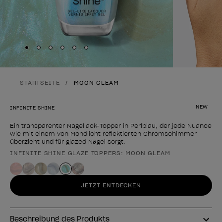
Skip to slide
Skip to slide
Skip to slide
Skip to slide
Skip to slide
1
Skip to slide
2
3
4
5
6
STARTSEITE
MOON GLEAM
NEW
INFINITE SHINE
Ein transparenter Nagellack-Topper in Perlblau, der jede Nuance
wie mit einem von Mondlicht reflektierten Chromschimmer
überzieht und für glazed Nägel sorgt.
INFINITE SHINE GLAZE TOPPERS: MOON GLEAM
Form des Produkts
JETZT ENTDECKEN
Beschreibung des Produkts