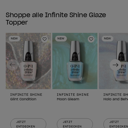
Shoppe alle Infinite Shine Glaze
Topper
NEW
NEW
NEW
Zur Wunschliste hinzufügen
Zur Wunschlist
Previous
Next
INFINITE SHINE
INFINITE SHINE
INFINITE S
Glint Condition
Moon Gleam
Holo and Beh
JETZT
JETZT
JETZT
ENTDECKEN
ENTDECKEN
ENTDECKE