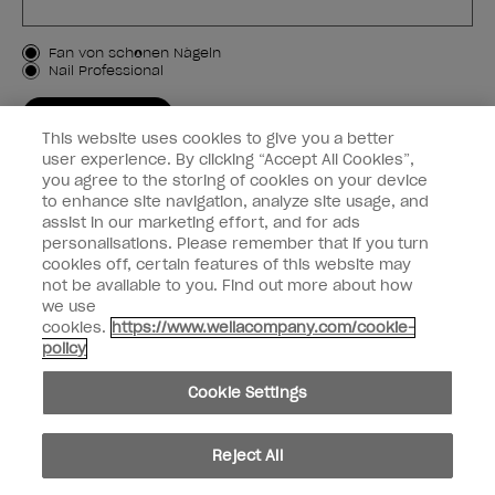
Kundenart
Fan von schönen Nägeln
Nail Professional
JETZT ANMELDEN
This website uses cookies to give you a better
Kundeninformationen
user experience. By clicking “Accept All Cookies”,
you agree to the storing of cookies on your device
to enhance site navigation, analyze site usage, and
Vernetzen
assist in our marketing effort, and for ads
personalisations. Please remember that if you turn
cookies off, certain features of this website may
not be available to you. Find out more about how
we use
facebook
instagram
cookies.
https://www.wellacompany.com/cookie-
policy
Teilen oder verkaufen Sie keine persönlichen Informationen.
Cookie Settings
Kalifornisches Gesetz zur Transparenz in der Lieferkette
© Copyright 2024, Wella Operations US LLC, Alle Rechte vorbehalten.
Reject All