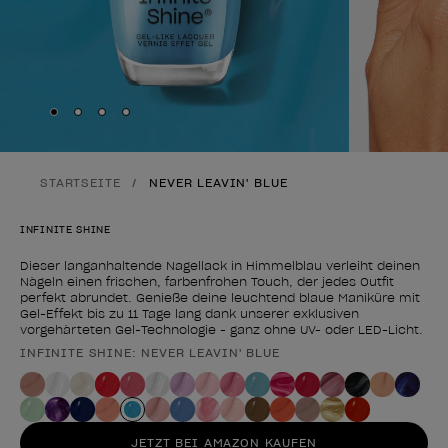
Skip to slide
Skip to slide
Skip to slide
Skip to slide
1
2
3
4
STARTSEITE
NEVER LEAVIN' BLUE
INFINITE SHINE
Dieser langanhaltende Nagellack in Himmelblau verleiht deinen
Nägeln einen frischen, farbenfrohen Touch, der jedes Outfit
perfekt abrundet. Genieße deine leuchtend blaue Maniküre mit
Gel-Effekt bis zu 11 Tage lang dank unserer exklusiven
vorgehärteten Gel-Technologie - ganz ohne UV- oder LED-Licht.
INFINITE SHINE: NEVER LEAVIN' BLUE
Form des Produkts
JETZT BEI AMAZON KAUFEN