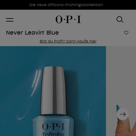
Sonderangebote
Item 1 of 1
Die neue OPIcons-Frühlingsskollektion
Never Leavin' Blue
Zur
Bist du Profi? Dann kaufe hier
Next