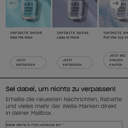
Previous
Next
INFINITE SHINE
INFINITE SHINE
INFINITE S
Sea Me Now
Less is More
Put the Icy i
JETZT BEI
JETZT
JETZT
AMAZON
ENTDECKEN
ENTDECKEN
KAUFEN
Sei dabei, um nichts zu verpassen!
Erhalte die neuesten Nachrichten, Rabatte
und vieles mehr der Wella-Marken direkt
in deiner Mailbox.
Gebe deine E-Mail-Adresse ein *