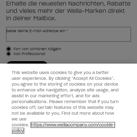
Erhalte die neuesten Nachrichten, Rabatte
und vieles mehr der Wella-Marken direkt
in deiner Mailbox.
Gebe deine E-Mail-Adresse ein *
Kundenart
Fan von schönen Nägeln
Nail Professional
JETZT ANMELDEN
This website uses cookies to give you a better
Kundeninformationen
user experience. By clicking “Accept All Cookies”,
you agree to the storing of cookies on your device
to enhance site navigation, analyze site usage, and
Vernetzen
assist in our marketing effort, and for ads
personalisations. Please remember that if you turn
cookies off, certain features of this website may
not be available to you. Find out more about how
we use
facebook
instagram
cookies.
https://www.wellacompany.com/cookie-
policy