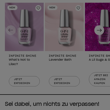
NEW
NEW
Zur Wunschliste hinzufügen
Zur Wunschlist
Previous
Next
INFINITE SHINE
INFINITE SHINE
INFINITE S
What’s Not to
Lavender Bath
A Lil Suga & 
Lilac?
JETZT BEI
JETZT
JETZT
AMAZON
ENTDECKEN
ENTDECKEN
KAUFEN
Sei dabei, um nichts zu verpassen!