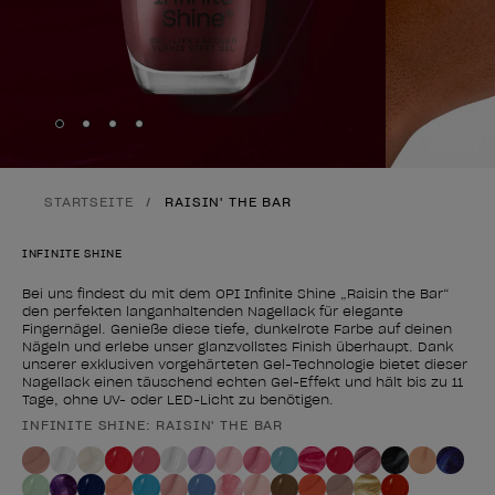
Skip to slide
Skip to slide
Skip to slide
Skip to slide
1
2
3
4
STARTSEITE
RAISIN' THE BAR
INFINITE SHINE
Bei uns findest du mit dem OPI Infinite Shine „Raisin the Bar“
den perfekten langanhaltenden Nagellack für elegante
Fingernägel. Genieße diese tiefe, dunkelrote Farbe auf deinen
Nägeln und erlebe unser glanzvollstes Finish überhaupt. Dank
unserer exklusiven vorgehärteten Gel-Technologie bietet dieser
Nagellack einen täuschend echten Gel-Effekt und hält bis zu 11
Tage, ohne UV- oder LED-Licht zu benötigen.
INFINITE SHINE: RAISIN' THE BAR
Form des Produkts