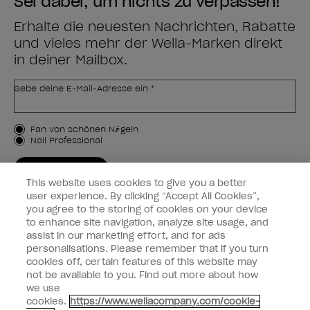
Sei dabei, um nichts zu verpassen!
Erhalte die neuesten Nachrichten, Rabatte
und vieles mehr der Wella-Marken direkt
in deiner Mailbox.
Gebe deine E-Mail-Adresse ein *
Kundenart
Fan von schönen Nägeln
Nail Professional
JETZT ANMELDEN
This website uses cookies to give you a better
Kundeninformationen
user experience. By clicking “Accept All Cookies”,
you agree to the storing of cookies on your device
to enhance site navigation, analyze site usage, and
Vernetzen
assist in our marketing effort, and for ads
personalisations. Please remember that if you turn
cookies off, certain features of this website may
not be available to you. Find out more about how
we use
facebook
instagram
cookies.
https://www.wellacompany.com/cookie-