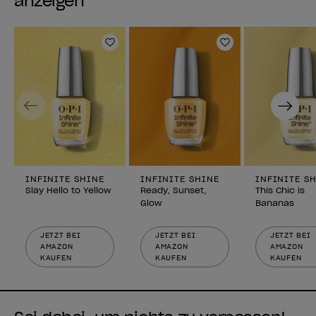
anzeigen
Zur Wunschliste hinzufügen
Zur Wunschlist
Previous
Next
INFINITE SHINE
INFINITE SHINE
INFINITE S
Slay Hello to Yellow
Ready, Sunset,
This Chic is
Glow
Bananas
JETZT BEI
JETZT BEI
JETZT BEI
AMAZON
AMAZON
AMAZON
KAUFEN
KAUFEN
KAUFEN