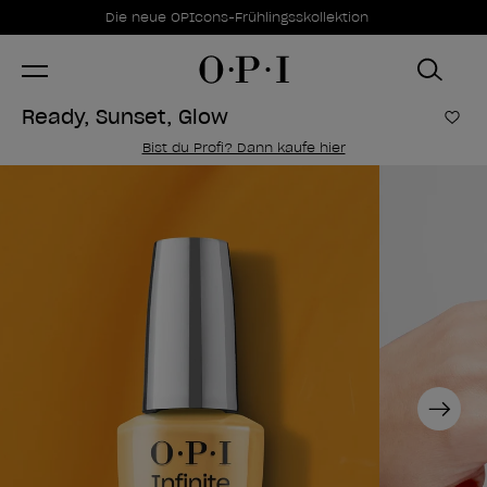
Sonderangebote
Item 1 of 1
Die neue OPIcons-Frühlingsskollektion
Ready, Sunset, Glow
Zur
Bist du Profi? Dann kaufe hier
Next