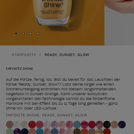
Skip to slide
Skip to slide
Skip to slide
Skip to slide
1
2
3
4
STARTSEITE
READY, SUNSET, GLOW
INFINITE SHINE
Auf die Plätze, fertig, los. Bist du bereit für das Leuchten der
Farbe "Ready, Sunset, Glow"? Lass deine Nägel wie einen
Sonnenuntergang erstrahlen mit diesem langanhaltenden
Nagellack in Sunset-Orange. Dank unserer exklusiven
vorgehärteten Gel-Technologie kannst du die farbenfrohe
Maniküre mit Gel-Effekt bis zu 11 Tage lang genießen - ganz
ohne UV- oder LED-Lampe.
INFINITE SHINE: READY, SUNSET, GLOW
Form des Produkts