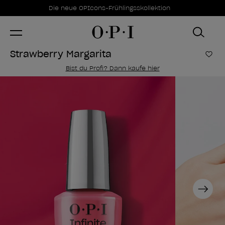
Sonderangebote
Item 1 of 1
Die neue OPIcons-Frühlingsskollektion
Strawberry Margarita
Zur
Bist du Profi? Dann kaufe hier
Next