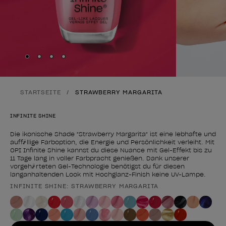
Skip to slide
Skip to slide
Skip to slide
Skip to slide
1
2
3
4
STARTSEITE
STRAWBERRY MARGARITA
INFINITE SHINE
Die ikonische Shade "Strawberry Margarita" ist eine lebhafte und
auffällige Farboption, die Energie und Persönlichkeit verleiht. Mit
OPI Infinite Shine kannst du diese Nuance mit Gel-Effekt bis zu
11 Tage lang in voller Farbpracht genießen. Dank unserer
vorgehärteten Gel-Technologie benötigst du für diesen
langanhaltenden Look mit Hochglanz-Finish keine UV-Lampe.
INFINITE SHINE: STRAWBERRY MARGARITA
Form des Produkts