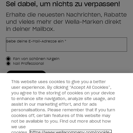
Sei dabei, um nichts zu verpassen!
Erhalte die neuesten Nachrichten, Rabatte
und vieles mehr der Wella-Marken direkt
in deiner Mailbox.
Gebe deine E-Mail-Adresse ein *
Kundenart
Fan von schönen Nägeln
Nail Professional
JETZT ANMELDEN
This website uses cookies to give you a better
Kundeninformationen
user experience. By clicking “Accept All Cookies”,
you agree to the storing of cookies on your device
to enhance site navigation, analyze site usage, and
Vernetzen
assist in our marketing effort, and for ads
personalisations. Please remember that if you turn
cookies off, certain features of this website may
not be available to you. Find out more about how
we use
facebook
instagram
cookies.
https://www.wellacompany.com/cookie-