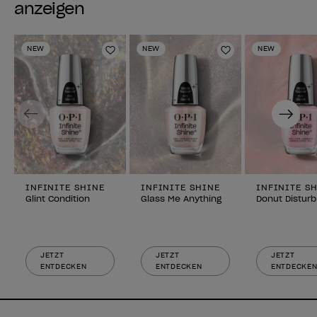
anzeigen
NEW
NEW
NEW
Zur Wunschliste hinzufügen
Zur Wunschlist
Previous
Next
INFINITE SHINE
INFINITE SHINE
INFINITE S
Glint Condition
Glass Me Anything
Donut Disturb
JETZT
JETZT
JETZT
ENTDECKEN
ENTDECKEN
ENTDECKE