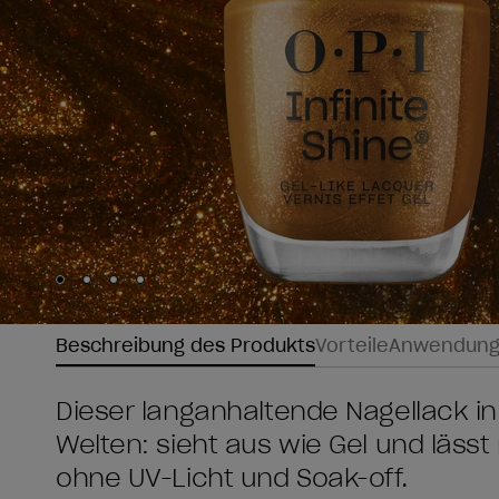
Skip to slide
Skip to slide
Skip to slide
Skip to slide
1
2
3
4
Beschreibung des Produkts
Vorteile
Anwendun
Dieser langanhaltende Nagellack in
Welten: sieht aus wie Gel und läs
ohne UV-Licht und Soak-off.