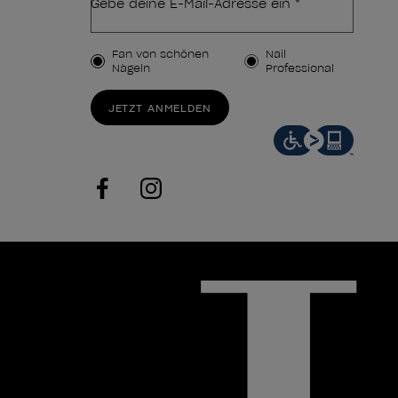
Gebe deine E-Mail-Adresse ein *
Kundenart
Fan von schönen
Nail
Nägeln
Professional
JETZT ANMELDEN
facebook
instagram