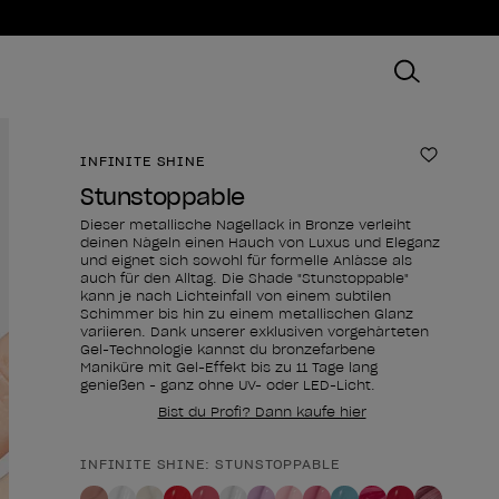
INFINITE SHINE
Zur Wun
Stunstoppable
Dieser metallische Nagellack in Bronze verleiht
deinen Nägeln einen Hauch von Luxus und Eleganz
und eignet sich sowohl für formelle Anlässe als
auch für den Alltag. Die Shade "Stunstoppable"
kann je nach Lichteinfall von einem subtilen
Schimmer bis hin zu einem metallischen Glanz
variieren. Dank unserer exklusiven vorgehärteten
Gel-Technologie kannst du bronzefarbene
Maniküre mit Gel-Effekt bis zu 11 Tage lang
genießen - ganz ohne UV- oder LED-Licht.
Bist du Profi? Dann kaufe hier
INFINITE SHINE: STUNSTOPPABLE
Form des Produkts