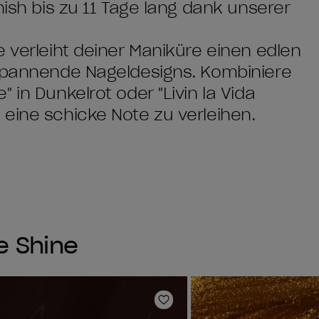
nish bis zu 11 Tage lang dank unserer
e verleiht deiner Maniküre einen edlen
 spannende Nageldesigns. Kombiniere
 in Dunkelrot oder "Livin la Vida
eine schicke Note zu verleihen.
e Shine
e hinzufügen
Zur Wunschliste hinzufüg