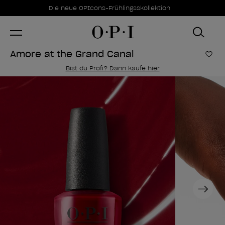
Sonderangebote
Item 1 of 1
Die neue OPIcons-Frühlingsskollektion
Amore at the Grand Canal
Zur
Bist du Profi? Dann kaufe hier
Next