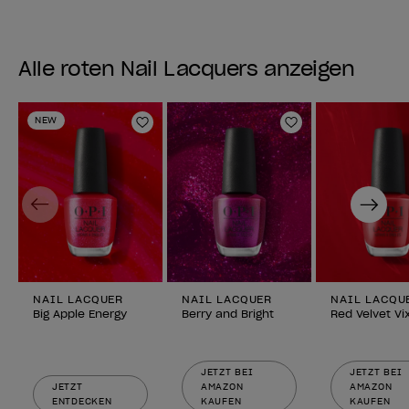
Alle roten Nail Lacquers anzeigen
NEW
Zur Wunschliste hinzufügen
Zur Wunschlist
Previous
Next
NAIL LACQUER
NAIL LACQUER
NAIL LACQU
Big Apple Energy
Berry and Bright
Red Velvet Vi
JETZT BEI
JETZT BEI
JETZT
AMAZON
AMAZON
ENTDECKEN
KAUFEN
KAUFEN