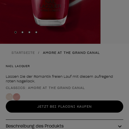
Skip to slide
Skip to slide
Skip to slide
Skip to slide
1
2
3
4
STARTSEITE
AMORE AT THE GRAND CANAL
NAIL LACQUER
Lassen Sie der Romantik freien Lauf mit diesem aufregend
roten Nagellack.
CLASSICS: AMORE AT THE GRAND CANAL
Form des Produkts
JETZT BEI FLACONI KAUFEN
Beschreibung des Produkts