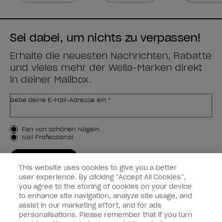
Sei dabei, um nichts zu verpassen!
Erhalte die neuesten Nachrichten, Rabatte
und vieles mehr der Wella-Marken direkt
in deiner Mailbox.
Gebe deine E-Mail-Adresse ein *
Kundenart
Fan von schönen Nägeln
Nail Professional
JETZT ANMELDEN
This website uses cookies to give you a better
Kundeninformationen
user experience. By clicking “Accept All Cookies”,
you agree to the storing of cookies on your device
to enhance site navigation, analyze site usage, and
Vernetzen
assist in our marketing effort, and for ads
personalisations. Please remember that if you turn