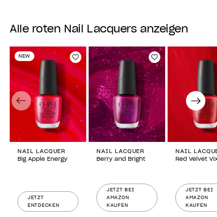
Alle roten Nail Lacquers anzeigen
NEW
Zur Wunschliste hinzufügen
Zur Wunschlist
Previous
Next
NAIL LACQUER
NAIL LACQUER
NAIL LACQU
Big Apple Energy
Berry and Bright
Red Velvet Vi
JETZT BEI
JETZT BEI
JETZT
AMAZON
AMAZON
ENTDECKEN
KAUFEN
KAUFEN