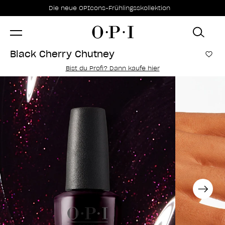
Sonderangebote
Item 1 of 1
Die neue OPIcons-Frühlingsskollektion
Black Cherry Chutney
Zur
Bist du Profi? Dann kaufe hier
Next