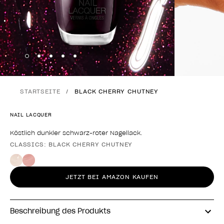
Skip to slide
Skip to slide
Skip to slide
Skip to slide
Skip to slide
1
2
3
4
5
STARTSEITE
BLACK CHERRY CHUTNEY
NAIL LACQUER
Köstlich dunkler schwarz-roter Nagellack.
CLASSICS: BLACK CHERRY CHUTNEY
Form des Produkts
JETZT BEI AMAZON KAUFEN
Beschreibung des Produkts