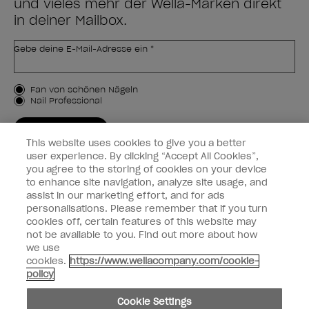
und vieles mehr der Wella-Marken direkt
in deiner Mailbox.
Gebe deine E-Mail-Adresse ein *
Kundenart
Fan von schönen Nägeln
Nail Professional
JETZT ANMELDEN
This website uses cookies to give you a better
Kundeninformationen
user experience. By clicking “Accept All Cookies”,
you agree to the storing of cookies on your device
to enhance site navigation, analyze site usage, and
Vernetzen
assist in our marketing effort, and for ads
personalisations. Please remember that if you turn
cookies off, certain features of this website may
not be available to you. Find out more about how
we use
facebook
instagram
cookies.
https://www.wellacompany.com/cookie-
policy
Teilen oder verkaufen Sie keine persönlichen Informationen.
Cookie Settings
Kalifornisches Gesetz zur Transparenz in der Lieferkette