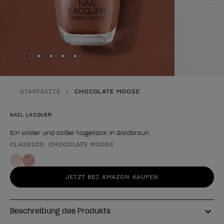
Skip to slide
Skip to slide
Skip to slide
Skip to slide
Skip to slide
1
2
3
4
5
STARTSEITE
CHOCOLATE MOOSE
NAIL LACQUER
Ein wilder und süßer Nagellack in Goldbraun.
CLASSICS: CHOCOLATE MOOSE
Form des Produkts
JETZT BEI AMAZON KAUFEN
Beschreibung des Produkts