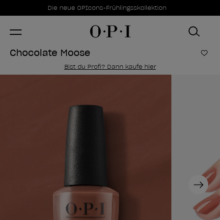
Sonderangebote
Item 1 of 1
Die neue OPIcons-Frühlingsskollektion
Chocolate Moose
Zur
Bist du Profi? Dann kaufe hier
Next