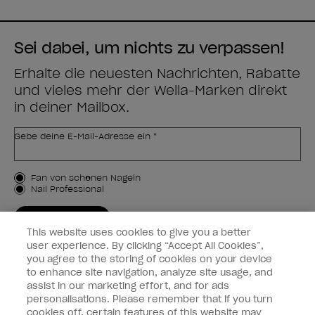
Sei dabei, um nichts zu verpassen!
Erhalte die neuesten Nachrichten, Rabatte
und vieles mehr der Wella-Marken direkt
in deiner Mailbox.
Gebe deine E-Mail-Adresse ein *
Kundenart
Fan von schönen Nägeln
Nail Professional
JETZT ANMELDEN
This website uses cookies to give you a better
Kundeninformationen
user experience. By clicking “Accept All Cookies”,
you agree to the storing of cookies on your device
to enhance site navigation, analyze site usage, and
Vernetzen
assist in our marketing effort, and for ads
personalisations. Please remember that if you turn
cookies off, certain features of this website may