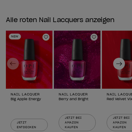
Alle roten Nail Lacquers anzeigen
NEW
Zur Wunschliste hinzufügen
Zur Wunschlist
Previous
Next
NAIL LACQUER
NAIL LACQUER
NAIL LACQU
Big Apple Energy
Berry and Bright
Red Velvet Vi
JETZT BEI
JETZT BEI
JETZT
AMAZON
AMAZON
ENTDECKEN
KAUFEN
KAUFEN