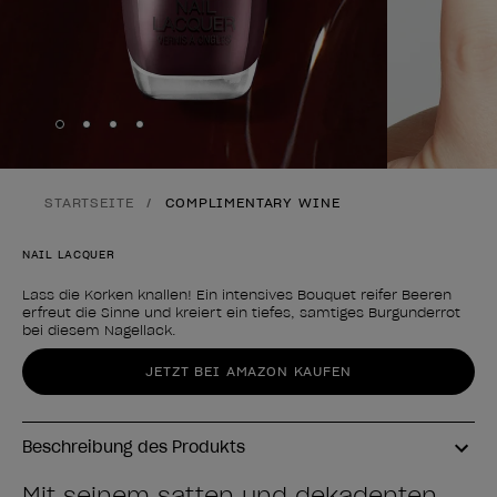
Skip to slide
Skip to slide
Skip to slide
Skip to slide
1
2
3
4
STARTSEITE
COMPLIMENTARY WINE
NAIL LACQUER
Lass die Korken knallen! Ein intensives Bouquet reifer Beeren
erfreut die Sinne und kreiert ein tiefes, samtiges Burgunderrot
bei diesem Nagellack.
Form des Produkts
JETZT BEI AMAZON KAUFEN
Beschreibung des Produkts
Mit seinem satten und dekadenten