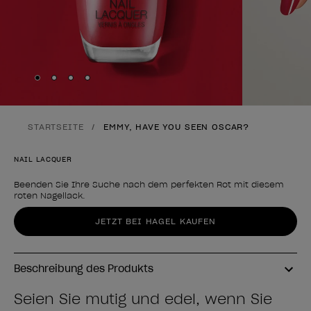
Skip to slide
Skip to slide
Skip to slide
Skip to slide
1
2
3
4
STARTSEITE
EMMY, HAVE YOU SEEN OSCAR?
NAIL LACQUER
Beenden Sie Ihre Suche nach dem perfekten Rot mit diesem
roten Nagellack.
Form des Produkts
JETZT BEI HAGEL KAUFEN
Beschreibung des Produkts
Seien Sie mutig und edel, wenn Sie