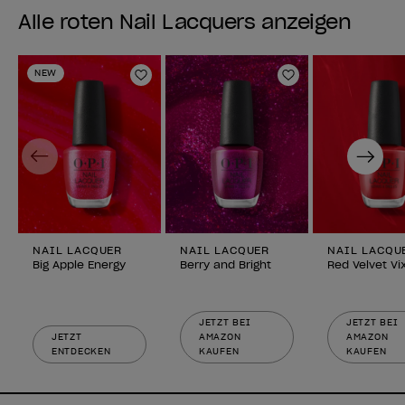
Alle roten Nail Lacquers anzeigen
NEW
Zur Wunschliste hinzufügen
Zur Wunschlist
Previous
Next
NAIL LACQUER
NAIL LACQUER
NAIL LACQU
Big Apple Energy
Berry and Bright
Red Velvet Vi
JETZT BEI
JETZT BEI
JETZT
AMAZON
AMAZON
ENTDECKEN
KAUFEN
KAUFEN