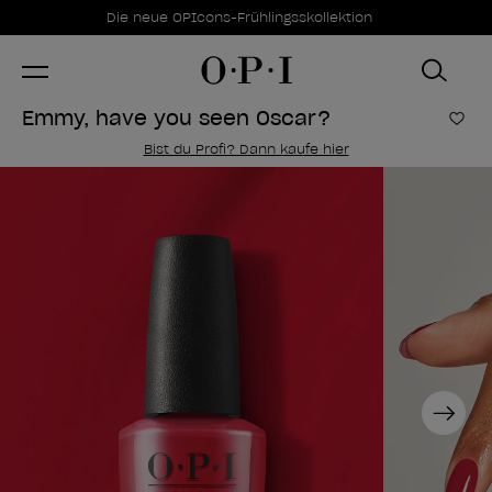
Sonderangebote
Item 1 of 1
Die neue OPIcons-Frühlingsskollektion
Emmy, have you seen Oscar?
Zur
Bist du Profi? Dann kaufe hier
Next