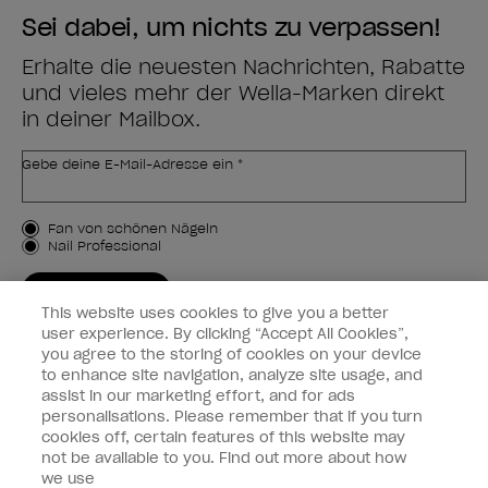
Sei dabei, um nichts zu verpassen!
Erhalte die neuesten Nachrichten, Rabatte
und vieles mehr der Wella-Marken direkt
in deiner Mailbox.
Gebe deine E-Mail-Adresse ein *
Kundenart
Fan von schönen Nägeln
Nail Professional
JETZT ANMELDEN
This website uses cookies to give you a better
Kundeninformationen
user experience. By clicking “Accept All Cookies”,
you agree to the storing of cookies on your device
to enhance site navigation, analyze site usage, and
Vernetzen
assist in our marketing effort, and for ads
personalisations. Please remember that if you turn
cookies off, certain features of this website may
not be available to you. Find out more about how
we use