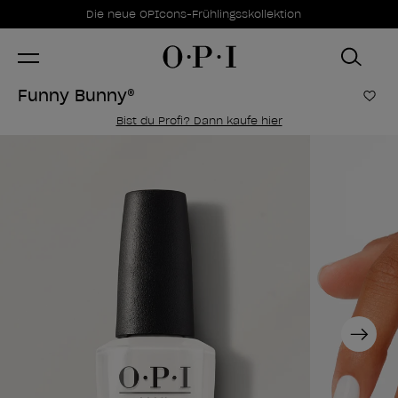
Sonderangebote
Item 1 of 1
Die neue OPIcons-Frühlingsskollektion
Funny Bunny®
Zur
Bist du Profi? Dann kaufe hier
Next