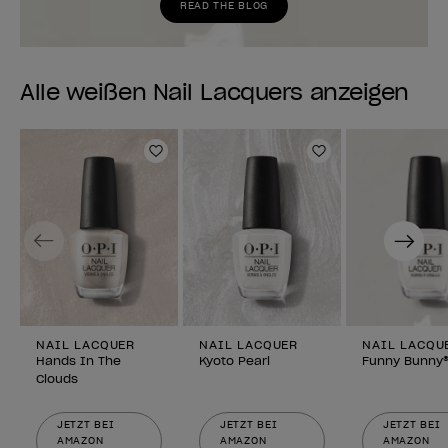
READ THE BLOG
Alle weißen Nail Lacquers anzeigen
Zur Wunschliste hinzufügen
Zur Wunschlist
Previous
Next
NAIL LACQUER
NAIL LACQUER
NAIL LACQU
Hands In The
Kyoto Pearl
Funny Bunny
Clouds
JETZT BEI
JETZT BEI
JETZT BEI
AMAZON
AMAZON
AMAZON