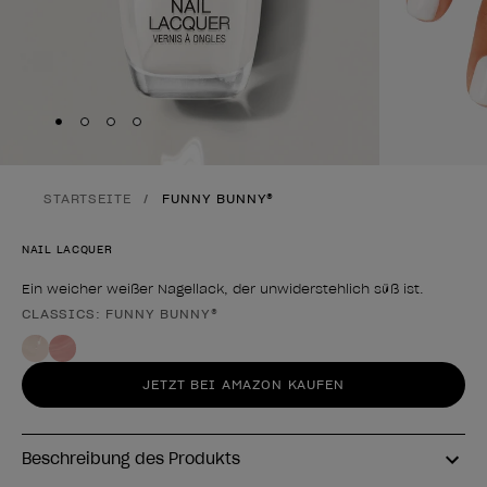
Skip to slide
Skip to slide
Skip to slide
Skip to slide
1
2
3
4
STARTSEITE
FUNNY BUNNY®
NAIL LACQUER
Ein weicher weißer Nagellack, der unwiderstehlich süß ist.
CLASSICS: FUNNY BUNNY®
Form des Produkts
JETZT BEI AMAZON KAUFEN
Beschreibung des Produkts