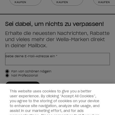
KAUFEN
KAUFEN
KAUFEN
Sei dabei, um nichts zu verpassen!
Erhalte die neuesten Nachrichten, Rabatte
und vieles mehr der Wella-Marken direkt
in deiner Mailbox.
Gebe deine E-Mail-Adresse ein *
Kundenart
Fan von schönen Nägeln
Nail Professional
JETZT ANMELDEN
This website uses cookies to give you a better
Kundeninformationen
user experience. By clicking “Accept All Cookies”,
you agree to the storing of cookies on your device
to enhance site navigation, analyze site usage, and
Vernetzen
assist in our marketing effort, and for ads