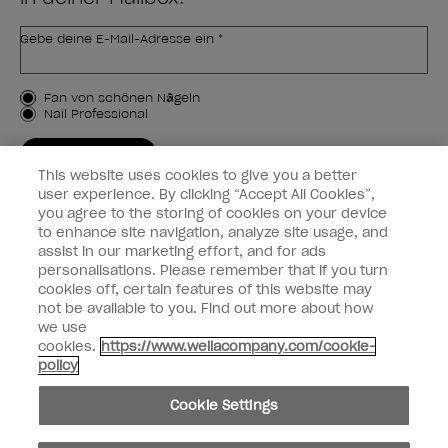
Gebe deine E-Mail-Adresse ein *
Kundenart
Fan von schönen Nägeln
Nail Professional
JETZT ANMELDEN
This website uses cookies to give you a better
Kundeninformationen
user experience. By clicking “Accept All Cookies”,
you agree to the storing of cookies on your device
to enhance site navigation, analyze site usage, and
Vernetzen
assist in our marketing effort, and for ads
personalisations. Please remember that if you turn
cookies off, certain features of this website may
not be available to you. Find out more about how
we use
facebook
instagram
cookies.
https://www.wellacompany.com/cookie-
policy
Teilen oder verkaufen Sie keine persönlichen Informationen.
Cookie Settings
Kalifornisches Gesetz zur Transparenz in der Lieferkette
© Copyright 2024, Wella Operations US LLC, Alle Rechte vorbehalten.