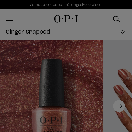
Sonderangebote
Item 1 of 1
Die neue OPIcons-Frühlingsskollektion
Ginger Snapped
Zur
Next