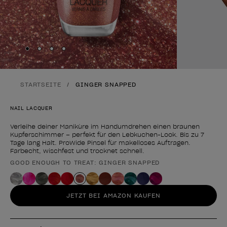
Skip to slide
Skip to slide
Skip to slide
Skip to slide
1
2
3
4
STARTSEITE
GINGER SNAPPED
NAIL LACQUER
Verleihe deiner Maniküre im Handumdrehen einen braunen
Kupferschimmer – perfekt für den Lebkuchen-Look. Bis zu 7
Tage lang Halt. ProWide Pinsel für makelloses Auftragen.
Farbecht, wischfest und trocknet schnell.
GOOD ENOUGH TO TREAT: GINGER SNAPPED
Form des Produkts
JETZT BEI AMAZON KAUFEN