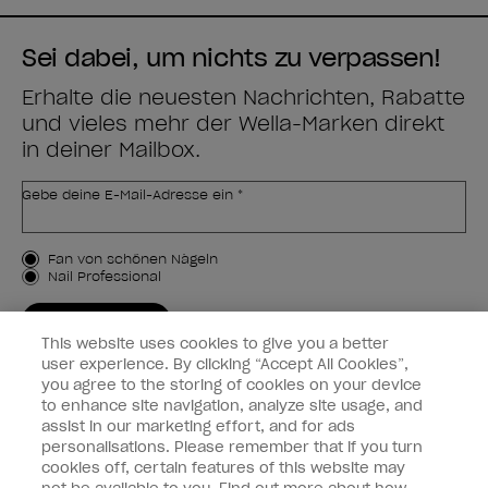
Sei dabei, um nichts zu verpassen!
Erhalte die neuesten Nachrichten, Rabatte
und vieles mehr der Wella-Marken direkt
in deiner Mailbox.
Gebe deine E-Mail-Adresse ein *
Kundenart
Fan von schönen Nägeln
Nail Professional
JETZT ANMELDEN
This website uses cookies to give you a better
Kundeninformationen
user experience. By clicking “Accept All Cookies”,
you agree to the storing of cookies on your device
to enhance site navigation, analyze site usage, and
Vernetzen
assist in our marketing effort, and for ads
personalisations. Please remember that if you turn
cookies off, certain features of this website may