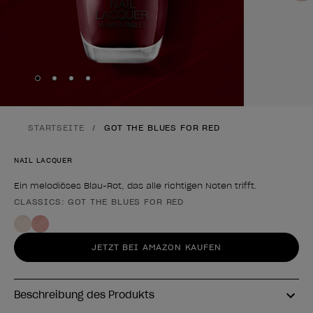
Skip to slide
Skip to slide
Skip to slide
Skip to slide
1
2
3
4
STARTSEITE
GOT THE BLUES FOR RED
NAIL LACQUER
Ein melodiöses Blau-Rot, das alle richtigen Noten trifft.
CLASSICS: GOT THE BLUES FOR RED
Form des Produkts
JETZT BEI AMAZON KAUFEN
Beschreibung des Produkts