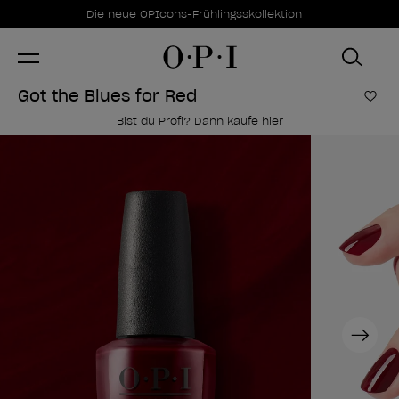
Sonderangebote
Item 1 of 1
Die neue OPIcons-Frühlingsskollektion
Got the Blues for Red
Zur
Bist du Profi? Dann kaufe hier
Next