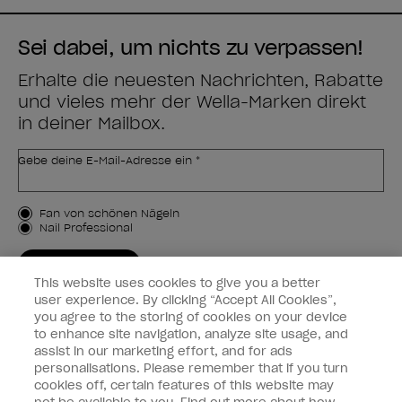
Sei dabei, um nichts zu verpassen!
Erhalte die neuesten Nachrichten, Rabatte
und vieles mehr der Wella-Marken direkt
in deiner Mailbox.
Gebe deine E-Mail-Adresse ein *
Kundenart
Fan von schönen Nägeln
Nail Professional
JETZT ANMELDEN
This website uses cookies to give you a better
Kundeninformationen
user experience. By clicking “Accept All Cookies”,
you agree to the storing of cookies on your device
to enhance site navigation, analyze site usage, and
Vernetzen
assist in our marketing effort, and for ads
personalisations. Please remember that if you turn
cookies off, certain features of this website may