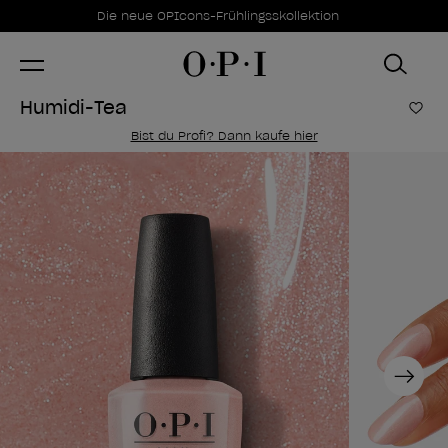
Sonderangebote
Item 1 of 1
Die neue OPIcons-Frühlingsskollektion
Humidi-Tea
Zur
Bist du Profi? Dann kaufe hier
Next