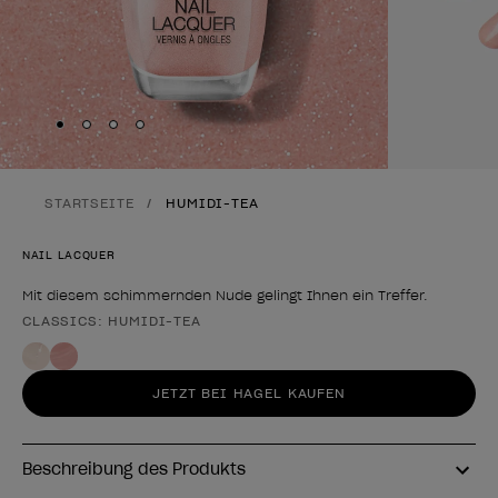
Skip to slide
Skip to slide
Skip to slide
Skip to slide
1
2
3
4
STARTSEITE
HUMIDI-TEA
NAIL LACQUER
Mit diesem schimmernden Nude gelingt Ihnen ein Treffer.
CLASSICS: HUMIDI-TEA
Form des Produkts
JETZT BEI HAGEL KAUFEN
Beschreibung des Produkts