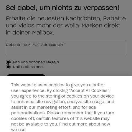
Sei dabei, um nichts zu verpassen!
Erhalte die neuesten Nachrichten, Rabatte
und vieles mehr der Wella-Marken direkt
in deiner Mailbox.
Gebe deine E-Mail-Adresse ein *
Kundenart
Fan von schönen Nägeln
Nail Professional
JETZT ANMELDEN
This website uses cookies to give you a better
Kundeninformationen
user experience. By clicking “Accept All Cookies”,
you agree to the storing of cookies on your device
to enhance site navigation, analyze site usage, and
Vernetzen
assist in our marketing effort, and for ads
personalisations. Please remember that if you turn
cookies off, certain features of this website may
not be available to you. Find out more about how
we use