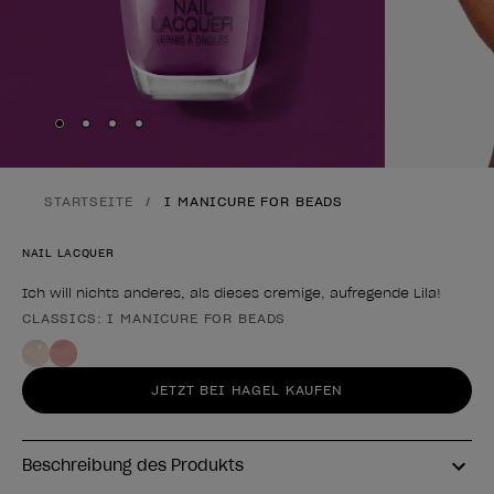
Skip to slide
Skip to slide
Skip to slide
Skip to slide
1
2
3
4
STARTSEITE
I MANICURE FOR BEADS
NAIL LACQUER
Ich will nichts anderes, als dieses cremige, aufregende Lila!
CLASSICS: I MANICURE FOR BEADS
Form des Produkts
JETZT BEI HAGEL KAUFEN
Beschreibung des Produkts