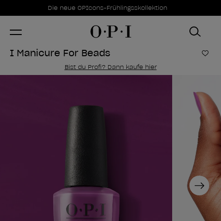
Sonderangebote
Item 1 of 1
Die neue OPIcons-Frühlingsskollektion
I Manicure For Beads
Zur
Bist du Profi? Dann kaufe hier
Next