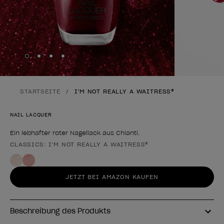
Skip to slide
Skip to slide
Skip to slide
Skip to slide
1
2
3
4
STARTSEITE
I'M NOT REALLY A WAITRESS®
NAIL LACQUER
Ein lebhafter roter Nagellack aus Chianti.
CLASSICS: I'M NOT REALLY A WAITRESS®
Form des Produkts
JETZT BEI AMAZON KAUFEN
Beschreibung des Produkts