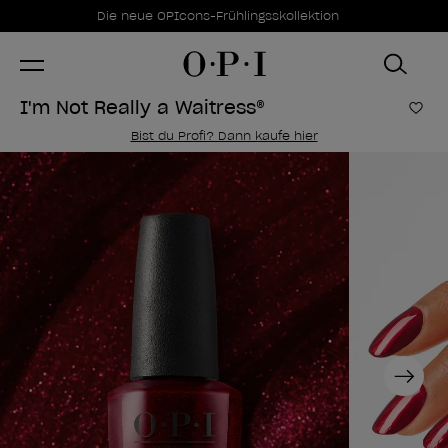
Sonderangebote
Item 1 of 1
Die neue OPIcons-Frühlingsskollektion
I'm Not Really a Waitress®
Zur
Bist du Profi? Dann kaufe hier
Next