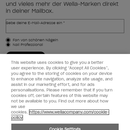
und vieles mehr der Wella-Marken direkt
in deiner Mailbox.
Gebe deine E-Mail-Adresse ein *
Kundenart
Fan von schönen Nägeln
Nail Professional
JETZT ANMELDEN
This website uses cookies to give you a better
Kundeninformationen
user experience. By clicking “Accept All Cookies”,
you agree to the storing of cookies on your device
to enhance site navigation, analyze site usage, and
Vernetzen
assist in our marketing effort, and for ads
personalisations. Please remember that if you turn
cookies off, certain features of this website may
not be available to you. Find out more about how
we use
facebook
instagram
cookies.
https://www.wellacompany.com/cookie-
policy
Teilen oder verkaufen Sie keine persönlichen Informationen.
Cookie Settings