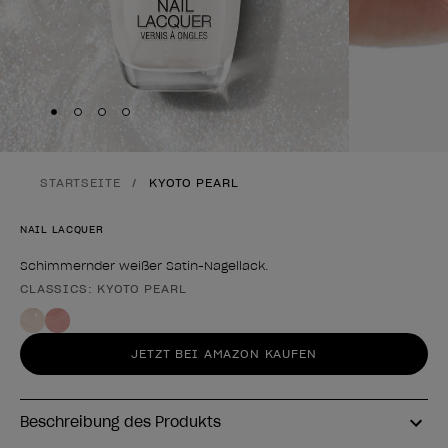
Skip to slide
Skip to slide
Skip to slide
Skip to slide
1
2
3
4
STARTSEITE
KYOTO PEARL
NAIL LACQUER
Schimmernder weißer Satin-Nagellack.
CLASSICS: KYOTO PEARL
Form des Produkts
JETZT BEI AMAZON KAUFEN
Beschreibung des Produkts