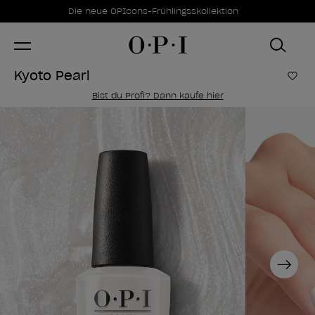
Sonderangebote
Item 1 of 1
Die neue OPIcons-Frühlingsskollektion
Kyoto Pearl
Zur
Bist du Profi? Dann kaufe hier
Next