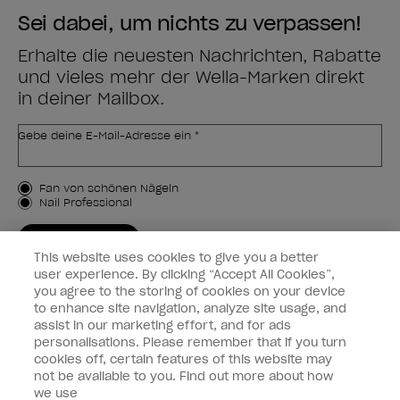
Sei dabei, um nichts zu verpassen!
Erhalte die neuesten Nachrichten, Rabatte
und vieles mehr der Wella-Marken direkt
in deiner Mailbox.
Gebe deine E-Mail-Adresse ein *
Kundenart
Fan von schönen Nägeln
Nail Professional
JETZT ANMELDEN
This website uses cookies to give you a better
Kundeninformationen
user experience. By clicking “Accept All Cookies”,
you agree to the storing of cookies on your device
to enhance site navigation, analyze site usage, and
Vernetzen
assist in our marketing effort, and for ads
personalisations. Please remember that if you turn
cookies off, certain features of this website may
not be available to you. Find out more about how
we use