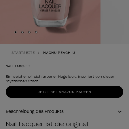
Skip to slide
Skip to slide
Skip to slide
Skip to slide
1
2
3
4
STARTSEITE
MACHU PEACH-U
NAIL LACQUER
Ein weicher pfirsichfarbener Nagellack, inspiriert von dieser
mystischen Stadt.
Form des Produkts
JETZT BEI AMAZON KAUFEN
Beschreibung des Produkts
Nail Lacquer ist die original