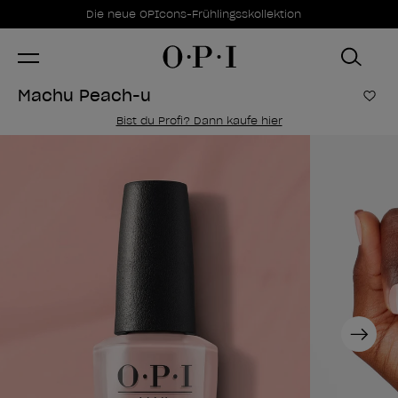
Sonderangebote
Item 1 of 1
Die neue OPIcons-Frühlingsskollektion
Machu Peach-u
Zur
Bist du Profi? Dann kaufe hier
Next