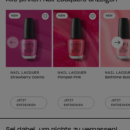
NEW
NEW
NEW
Zur Wunschliste hinzufügen
Zur Wunschlist
Previous
Next
NAIL LACQUER
NAIL LACQUER
NAIL LACQU
Strawberry Cosmo
Pompeii Pink
Bathtime Bub
JETZT
JETZT
JETZT
ENTDECKEN
ENTDECKEN
ENTDECKE
Sei dabei, um nichts zu verpassen!