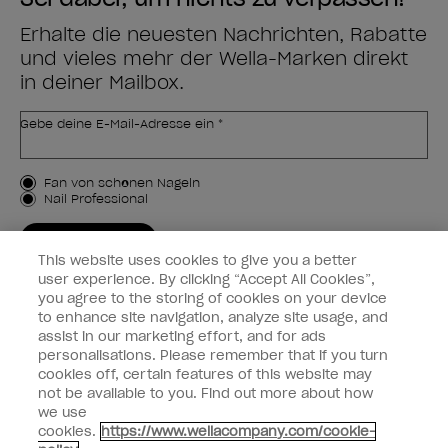
Erhalte die neuesten Nachrichten, Rabatte
und vieles mehr der Wella-Marken direkt
in deiner Mailbox.
Gebe deine E-Mail-Adresse ein *
Kundenart
Fan von schönen Nägeln
Nail Professional
JETZT ANMELDEN
This website uses cookies to give you a better
Kundeninformationen
user experience. By clicking “Accept All Cookies”,
you agree to the storing of cookies on your device
to enhance site navigation, analyze site usage, and
Vernetzen
assist in our marketing effort, and for ads
personalisations. Please remember that if you turn
cookies off, certain features of this website may
not be available to you. Find out more about how
we use
facebook
instagram
cookies.
https://www.wellacompany.com/cookie-