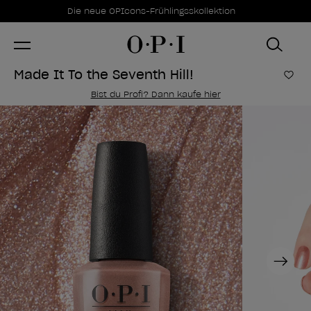
Sonderangebote
Item 1 of 1
Die neue OPIcons-Frühlingsskollektion
Made It To the Seventh Hill!
Zur
Bist du Profi? Dann kaufe hier
Next