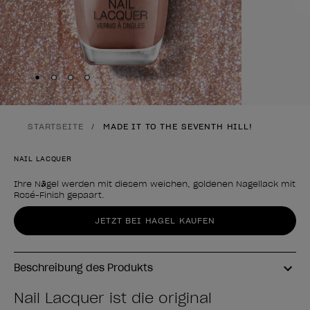
Skip to slide
Skip to slide
Skip to slide
Skip to slide
1
2
3
4
STARTSEITE
MADE IT TO THE SEVENTH HILL!
NAIL LACQUER
Ihre Nägel werden mit diesem weichen, goldenen Nagellack mit
Rosé-Finish gepaart.
Form des Produkts
JETZT BEI HAGEL KAUFEN
Beschreibung des Produkts
Nail Lacquer ist die original