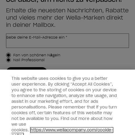
Erhalte die neuesten Nachrichten, Rabatte
und vieles mehr der Wella-Marken direkt
in deiner Mailbox.
Gebe deine E-Mail-Adresse ein *
Kundenart
Fan von schönen Nägeln
Nail Professional
JETZT ANMELDEN
This website uses cookies to give you a better
Kundeninformationen
user experience. By clicking “Accept All Cookies”,
you agree to the storing of cookies on your device
to enhance site navigation, analyze site usage, and
Vernetzen
assist in our marketing effort, and for ads
personalisations. Please remember that if you turn
cookies off, certain features of this website may
not be available to you. Find out more about how
we use
facebook
instagram
cookies.
https://www.wellacompany.com/cookie-