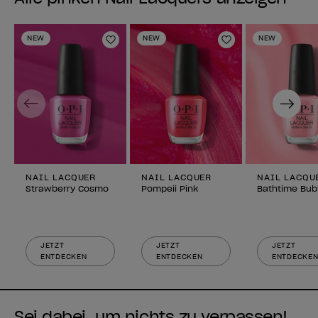
NEW
NEW
NEW
Zur Wunschliste hinzufügen
Zur Wunschlist
Previous
Next
NAIL LACQUER
NAIL LACQUER
NAIL LACQU
Strawberry Cosmo
Pompeii Pink
Bathtime Bub
JETZT
JETZT
JETZT
ENTDECKEN
ENTDECKEN
ENTDECKE
Sei dabei, um nichts zu verpassen!