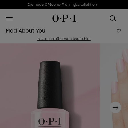
Sonderangebote
Item 1 of 1
Die neue OPIcons-Frühlingsskollektion
Mod About You
Zur
Bist du Profi? Dann kaufe hier
Next