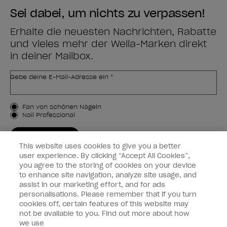
Sei dabei, um nichts zu verpassen!
Erhalte die neuesten Nachrichten, Rabatte
und vieles mehr der Wella-Marken direkt
in deiner Mailbox.
Gebe deine E-Mail-Adresse ein *
Kundenart
Fan von schönen Nägeln
Nail Professional
JETZT ANMELDEN
This website uses cookies to give you a better
Kundeninformationen
user experience. By clicking “Accept All Cookies”,
you agree to the storing of cookies on your device
to enhance site navigation, analyze site usage, and
Vernetzen
assist in our marketing effort, and for ads
personalisations. Please remember that if you turn
cookies off, certain features of this website may
not be available to you. Find out more about how
we use