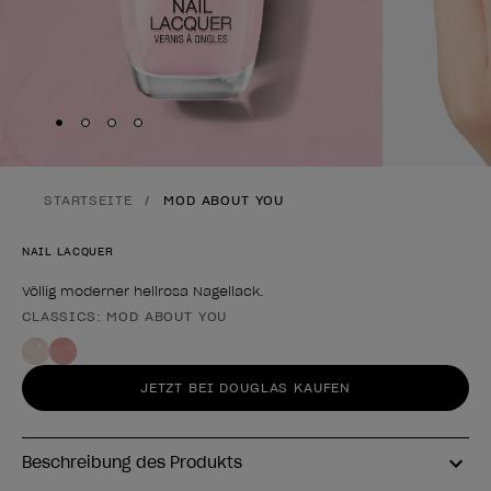
Skip to slide
Skip to slide
Skip to slide
Skip to slide
1
2
3
4
STARTSEITE
MOD ABOUT YOU
NAIL LACQUER
Völlig moderner hellrosa Nagellack.
CLASSICS: MOD ABOUT YOU
Form des Produkts
JETZT BEI DOUGLAS KAUFEN
Beschreibung des Produkts