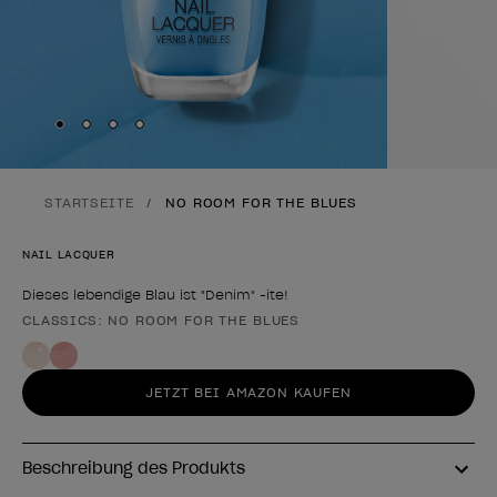
Skip to slide
Skip to slide
Skip to slide
Skip to slide
1
2
3
4
STARTSEITE
NO ROOM FOR THE BLUES
NAIL LACQUER
Dieses lebendige Blau ist "Denim" -ite!
CLASSICS: NO ROOM FOR THE BLUES
Form des Produkts
JETZT BEI AMAZON KAUFEN
Beschreibung des Produkts