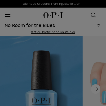
Sonderangebote
Item 1 of 1
Die neue OPIcons-Frühlingsskollektion
No Room for the Blues
Zur
Bist du Profi? Dann kaufe hier
Next