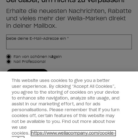
Erhalte die neuesten Nachrichten, Rabatte
und vieles mehr der Wella-Marken direkt
in deiner Mailbox.
Gebe deine E-Mail-Adresse ein *
Kundenart
Fan von schönen Nägeln
Nail Professional
JETZT ANMELDEN
This website uses cookies to give you a better
Kundeninformationen
user experience. By clicking “Accept All Cookies”,
you agree to the storing of cookies on your device
to enhance site navigation, analyze site usage, and
Vernetzen
assist in our marketing effort, and for ads
personalisations. Please remember that if you turn
cookies off, certain features of this website may
not be available to you. Find out more about how
we use
facebook
instagram
cookies.
https://www.wellacompany.com/cookie-