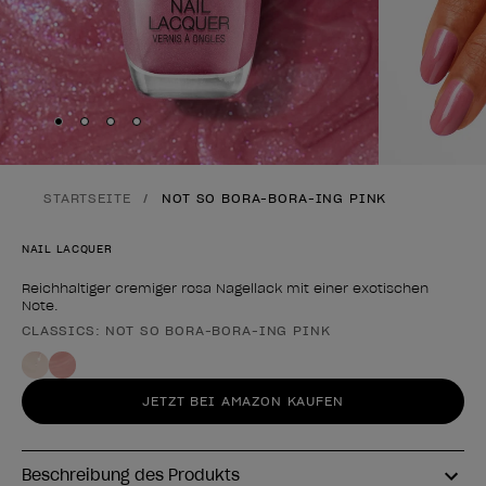
Skip to slide
Skip to slide
Skip to slide
Skip to slide
1
2
3
4
STARTSEITE
NOT SO BORA-BORA-ING PINK
NAIL LACQUER
Reichhaltiger cremiger rosa Nagellack mit einer exotischen
Note.
CLASSICS: NOT SO BORA-BORA-ING PINK
Form des Produkts
JETZT BEI AMAZON KAUFEN
Beschreibung des Produkts