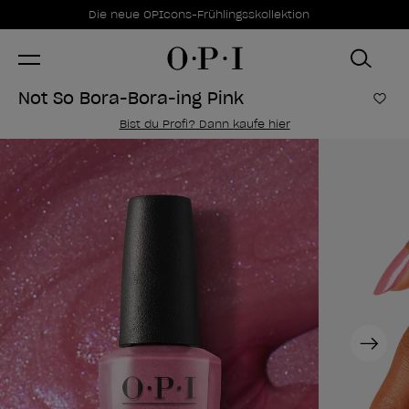
Sonderangebote
Item 1 of 1
Die neue OPIcons-Frühlingsskollektion
Not So Bora-Bora-ing Pink
Zur
Bist du Profi? Dann kaufe hier
Next