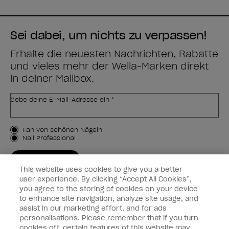
Sei dabei, um nichts zu verpassen!
Erhalte die neuesten Nachrichten, Rabatte
und vieles mehr der Wella-Marken direkt
in deiner Mailbox.
Gebe deine E-Mail-Adresse ein *
Kundenart
Fan von schönen Nägeln
Nail Professional
JETZT ANMELDEN
This website uses cookies to give you a better
Kundeninformationen
user experience. By clicking “Accept All Cookies”,
you agree to the storing of cookies on your device
to enhance site navigation, analyze site usage, and
Vernetzen
assist in our marketing effort, and for ads
personalisations. Please remember that if you turn
cookies off, certain features of this website may