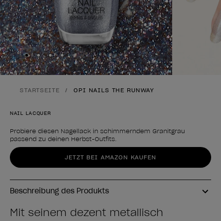
Skip to slide
Skip to slide
Skip to slide
Skip to slide
1
2
3
4
STARTSEITE
OPI NAILS THE RUNWAY
NAIL LACQUER
Probiere diesen Nagellack in schimmerndem Granitgrau
passend zu deinen Herbst-Outfits.
Form des Produkts
JETZT BEI AMAZON KAUFEN
Beschreibung des Produkts
Mit seinem dezent metallisch