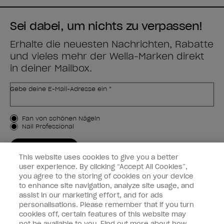
Sei dabei, um nichts zu verpassen!
Erhalte die neuesten Nachrichten, Rabatte
und vieles mehr der Wella-Marken direkt
in deiner Mailbox.
Gebe deine E-Mail-Adresse ein *
Kundenart
Fan von schönen Nägeln
Nail Professional
JETZT ANMELDEN
This website uses cookies to give you a better
Kundeninformationen
user experience. By clicking “Accept All Cookies”,
you agree to the storing of cookies on your device
to enhance site navigation, analyze site usage, and
Vernetzen
assist in our marketing effort, and for ads
personalisations. Please remember that if you turn
cookies off, certain features of this website may
not be available to you. Find out more about how