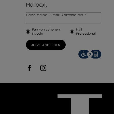
Mailbox.
Gebe deine E-Mail-Adresse ein *
Kundenart
Fan von schönen
Nail
Nägeln
Professional
JETZT ANMELDEN
facebook
instagram