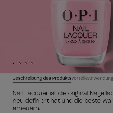
Skip to slide
Skip to slide
Skip to slide
Skip to slide
1
2
3
4
Beschreibung des Produkts
Vorteile
Anwendun
Nail Lacquer ist die original Nagel
neu definiert hat und die beste W
erneuern.