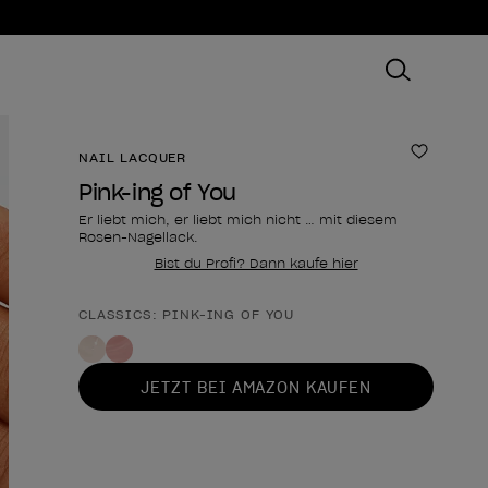
NAIL LACQUER
Zur Wun
Pink-ing of You
Er liebt mich, er liebt mich nicht … mit diesem
Rosen-Nagellack.
Bist du Profi? Dann kaufe hier
CLASSICS: PINK-ING OF YOU
Form des Produkts
JETZT BEI AMAZON KAUFEN