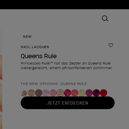
NEW
NAIL LACQUER
Zur Wun
Queens Rule
Princesses Rule!™ hat das Zepter an Queens Rule
weitergereicht, einem pfirischfarbenen Schimmer.
THE NEW OPICONS: QUEENS RULE
Form des Produkts
JETZT ENTDECKEN