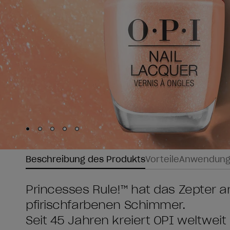
Skip to slide
Skip to slide
Skip to slide
Skip to slide
Skip to slide
1
2
3
4
5
Beschreibung des Produkts
Vorteile
Anwendun
Princesses Rule!™ hat das Zepter 
pfirischfarbenen Schimmer.
Seit 45 Jahren kreiert OPI weltwei