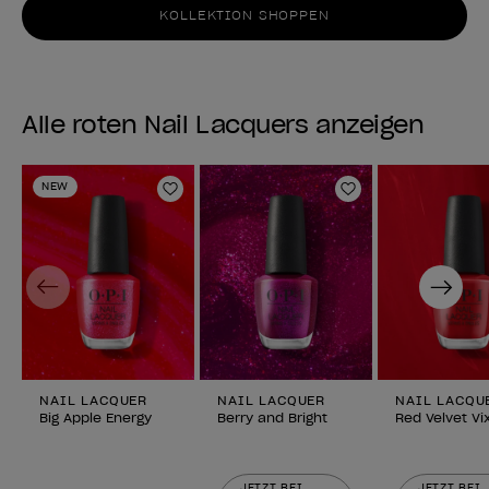
KOLLEKTION SHOPPEN
Alle roten Nail Lacquers anzeigen
NEW
Zur Wunschliste hinzufügen
Zur Wunschlist
Previous
Next
NAIL LACQUER
NAIL LACQUER
NAIL LACQU
Big Apple Energy
Berry and Bright
Red Velvet Vi
JETZT BEI
JETZT BEI