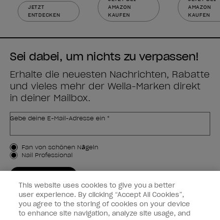
JETZT
AMAZON
AMAZON
ENTDECKEN
KAUFEN
KAUFEN
Sei dabei, um nichts zu verpassen!
Erhalte die neuesten Nachrichten, Rabatte
und vieles mehr der Wella-Marken direkt
in deiner Mailbox.
Gebe deine E-Mail-Adresse ein *
Kundenart
Fan von schönen Nägeln
Nail Professional
JETZT ANMELDEN
This website uses cookies to give you a better
Kundeninformationen
user experience. By clicking “Accept All Cookies”,
you agree to the storing of cookies on your device
to enhance site navigation, analyze site usage, and
Vernetzen