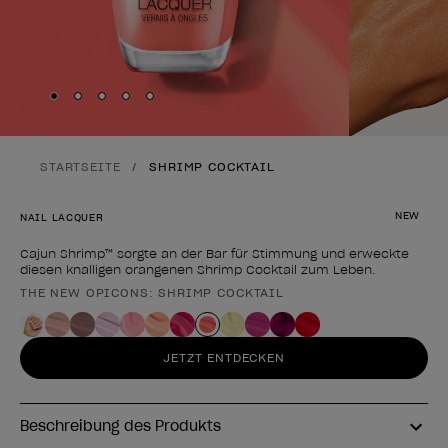
Skip to slide
Skip to slide
Skip to slide
Skip to slide
Skip to slide
1
2
3
4
5
STARTSEITE
SHRIMP COCKTAIL
NEW
NAIL LACQUER
Cajun Shrimp™ sorgte an der Bar für Stimmung und erweckte
diesen knalligen orangenen Shrimp Cocktail zum Leben.
THE NEW OPICONS: SHRIMP COCKTAIL
Form des Produkts
JETZT ENTDECKEN
Beschreibung des Produkts