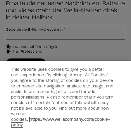
Erhalte die neuesten Nachrichten, Rabatte
und vieles mehr der Wella-Marken direkt
in deiner Mailbox.
Gebe deine E-Mail-Adresse ein *
Kundenart
Fan von schönen Nägeln
Nail Professional
JETZT ANMELDEN
This website uses cookies to give you a better
Kundeninformationen
user experience. By clicking “Accept All Cookies”,
you agree to the storing of cookies on your device
to enhance site navigation, analyze site usage, and
Vernetzen
assist in our marketing effort, and for ads
personalisations. Please remember that if you turn
cookies off, certain features of this website may
not be available to you. Find out more about how
we use
facebook
instagram
cookies.
https://www.wellacompany.com/cookie-
policy