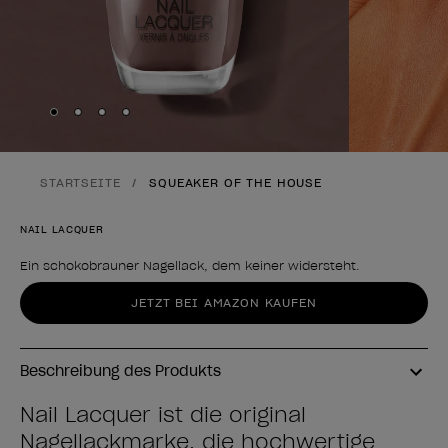
Skip to slide
Skip to slide
Skip to slide
Skip to slide
1
2
3
4
STARTSEITE
SQUEAKER OF THE HOUSE
NAIL LACQUER
Ein schokobrauner Nagellack, dem keiner widersteht.
Form des Produkts
JETZT BEI AMAZON KAUFEN
Beschreibung des Produkts
Nail Lacquer ist die original
Nagellackmarke, die hochwertige