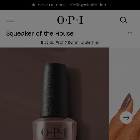
Sonderangebote
Item 1 of 1
Die neue OPIcons-Frühlingsskollektion
Squeaker of the House
Zur
Bist du Profi? Dann kaufe hier
Next