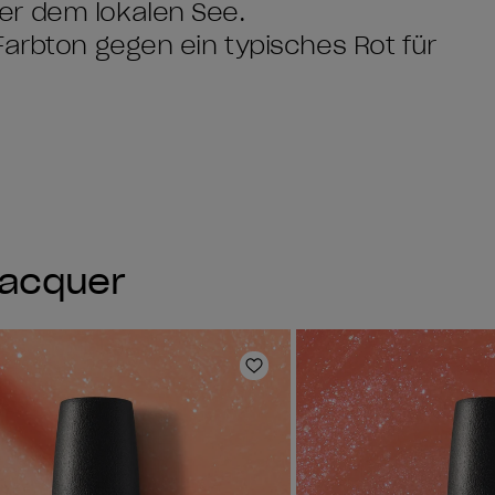
er dem lokalen See.
Farbton gegen ein typisches Rot für
Lacquer
e hinzufügen
Zur Wunschliste hinzufüg