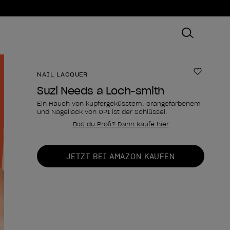
NAIL LACQUER
Zur Wun
Suzi Needs a Loch-smith
Ein Hauch von kupfergeküsstem, orangefarbenem
und Nagellack von OPI ist der Schlüssel.
Bist du Profi? Dann kaufe hier
Form des Produkts
JETZT BEI AMAZON KAUFEN