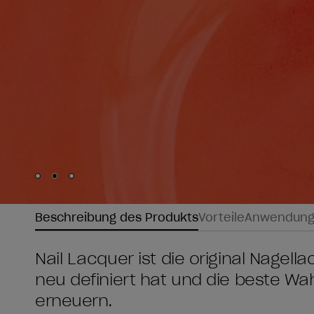
Skip to slide
Skip to slide
Skip to slide
1
2
3
Beschreibung des Produkts
Vorteile
Anwendun
Nail Lacquer ist die original Nagel
neu definiert hat und die beste W
erneuern.