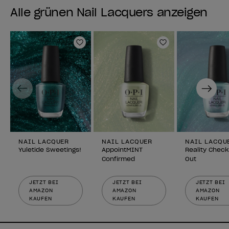
Alle grünen Nail Lacquers anzeigen
Zur Wunschliste hinzufügen
Zur Wunschlist
Previous
Next
NAIL LACQUER
NAIL LACQUER
NAIL LACQU
Yuletide Sweetings!
AppointMINT
Reality Check
Confirmed
Out
JETZT BEI
JETZT BEI
JETZT BEI
AMAZON
AMAZON
AMAZON
KAUFEN
KAUFEN
KAUFEN