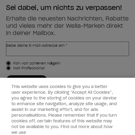
Sei dabei, um nichts zu verpassen!
Erhalte die neuesten Nachrichten, Rabatte
und vieles mehr der Wella-Marken direkt
in deiner Mailbox.
Gebe deine E-Mail-Adresse ein *
Kundenart
Fan von schönen Nägeln
Nail Professional
JETZT ANMELDEN
This website uses cookies to give you a better
Kundeninformationen
user experience. By clicking “Accept All Cookies”,
you agree to the storing of cookies on your device
to enhance site navigation, analyze site usage, and
Vernetzen
assist in our marketing effort, and for ads
personalisations. Please remember that if you turn
cookies off, certain features of this website may
not be available to you. Find out more about how
we use