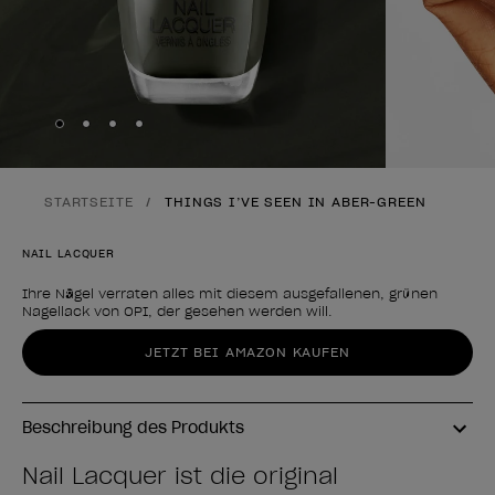
Skip to slide
Skip to slide
Skip to slide
Skip to slide
1
2
3
4
STARTSEITE
THINGS I’VE SEEN IN ABER-GREEN
NAIL LACQUER
Ihre Nägel verraten alles mit diesem ausgefallenen, grünen
Nagellack von OPI, der gesehen werden will.
Form des Produkts
JETZT BEI AMAZON KAUFEN
Beschreibung des Produkts
Nail Lacquer ist die original