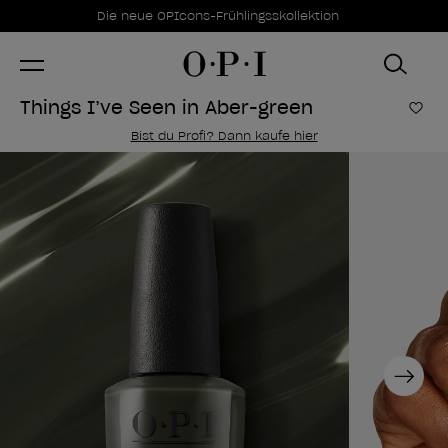
Sonderangebote
Item 1 of 1
Die neue OPIcons-Frühlingsskollektion
Things I’ve Seen in Aber-green
Zur
Bist du Profi? Dann kaufe hier
Next