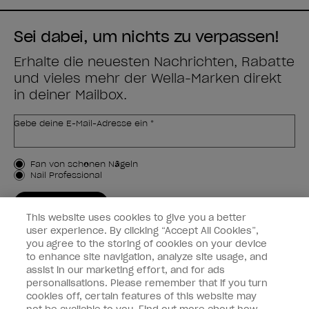
Sei dabei, um nichts zu verpassen!
Erhalte die neuesten Nachrichten, Rabatte
und vieles mehr der Wella-Marken direkt
in deiner Mailbox.
Gebe deine E-Mail-Adresse ein *
Kundenart
Fan von schönen Nägeln
Nail Professional
JETZT ANMELDEN
This website uses cookies to give you a better
Kundeninformationen
user experience. By clicking “Accept All Cookies”,
you agree to the storing of cookies on your device
to enhance site navigation, analyze site usage, and
Vernetzen
assist in our marketing effort, and for ads
personalisations. Please remember that if you turn
cookies off, certain features of this website may