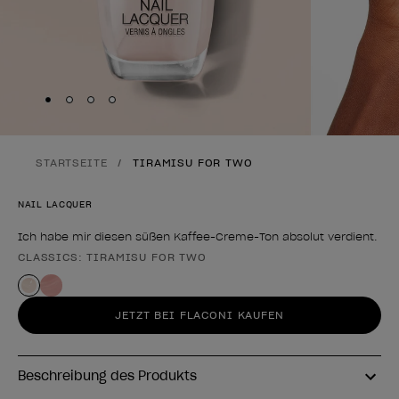
Skip to slide
Skip to slide
Skip to slide
Skip to slide
1
2
3
4
STARTSEITE
TIRAMISU FOR TWO
NAIL LACQUER
Ich habe mir diesen süßen Kaffee-Creme-Ton absolut verdient.
CLASSICS: TIRAMISU FOR TWO
Form des Produkts
JETZT BEI FLACONI KAUFEN
Beschreibung des Produkts