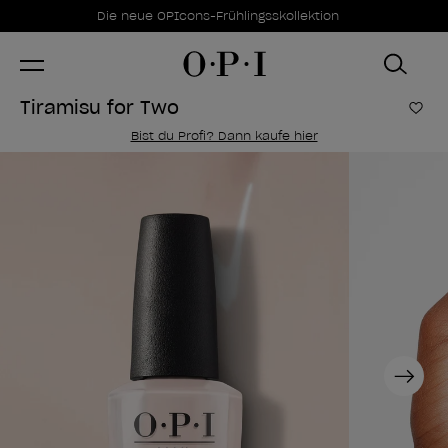
Sonderangebote
Item 1 of 1
Die neue OPIcons-Frühlingsskollektion
Tiramisu for Two
Zur
Bist du Profi? Dann kaufe hier
Next