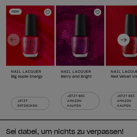
NEW
Zur Wunschliste hinzufügen
Zur Wunschlist
Previous
Next
NAIL LACQUER
NAIL LACQUER
NAIL LACQU
Big Apple Energy
Berry and Bright
Red Velvet Vi
JETZT BEI
JETZT BEI
JETZT
AMAZON
AMAZON
ENTDECKEN
KAUFEN
KAUFEN
Sei dabei, um nichts zu verpassen!