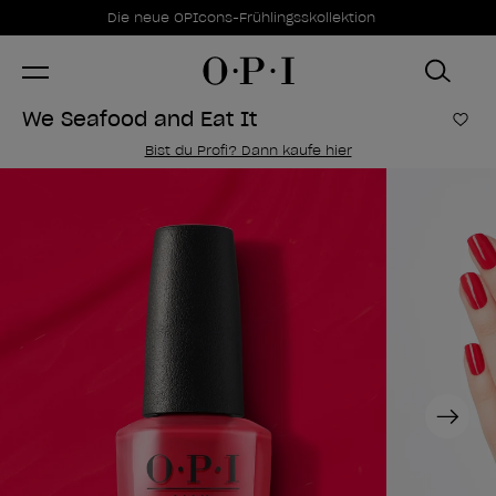
Sonderangebote
Item 1 of 1
Die neue OPIcons-Frühlingsskollektion
We Seafood and Eat It
Zur
Bist du Profi? Dann kaufe hier
Next