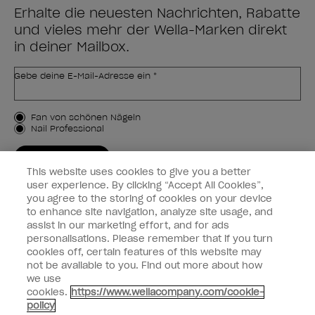
Erhalte die neuesten Nachrichten, Rabatte
und vieles mehr der Wella-Marken direkt
in deiner Mailbox.
Gebe deine E-Mail-Adresse ein *
Kundenart
Fan von schönen Nägeln
Nail Professional
JETZT ANMELDEN
This website uses cookies to give you a better
Kundeninformationen
user experience. By clicking “Accept All Cookies”,
you agree to the storing of cookies on your device
to enhance site navigation, analyze site usage, and
Vernetzen
assist in our marketing effort, and for ads
personalisations. Please remember that if you turn
cookies off, certain features of this website may
not be available to you. Find out more about how
we use
facebook
instagram
cookies.
https://www.wellacompany.com/cookie-
policy