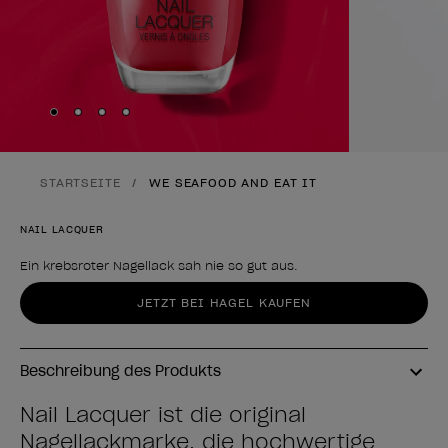
Skip to slide
Skip to slide
Skip to slide
Skip to slide
1
2
3
4
STARTSEITE
WE SEAFOOD AND EAT IT
NAIL LACQUER
Ein krebsroter Nagellack sah nie so gut aus.
Form des Produkts
JETZT BEI HAGEL KAUFEN
Beschreibung des Produkts
Nail Lacquer ist die original
Nagellackmarke, die hochwertige