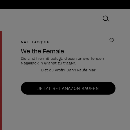
NAIL LACQUER
Zur Wun
We the Female
Sie sind hiermit befugt, diesen umwerfenden
Nagellack in Granat zu tragen.
Bist du Profi? Dann kaufe hier
Form des Produkts
JETZT BEI AMAZON KAUFEN