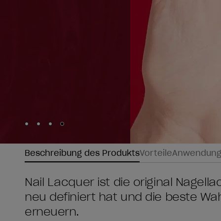
Skip to slide
Skip to slide
Skip to slide
Skip to slide
1
2
3
4
Beschreibung des Produkts
Vorteile
Anwendun
Nail Lacquer ist die original Nagel
neu definiert hat und die beste W
erneuern.