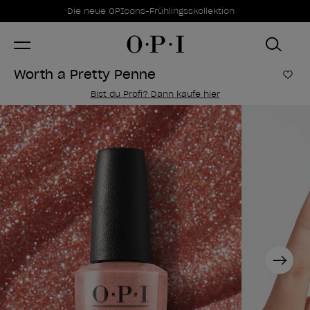
Sonderangebote
Item 1 of 1
Die neue OPIcons-Frühlingsskollektion
Worth a Pretty Penne
Zur
Bist du Profi? Dann kaufe hier
Next