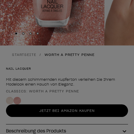
Skip to slide
Skip to slide
Skip to slide
Skip to slide
1
2
3
4
STARTSEITE
WORTH A PRETTY PENNE
NAIL LACQUER
Mit diesem schimmernden Kupferton verleihen Sie Ihrem
Modelook einen Hauch von Eleganz.
CLASSICS: WORTH A PRETTY PENNE
Form des Produkts
JETZT BEI AMAZON KAUFEN
Beschreibung des Produkts