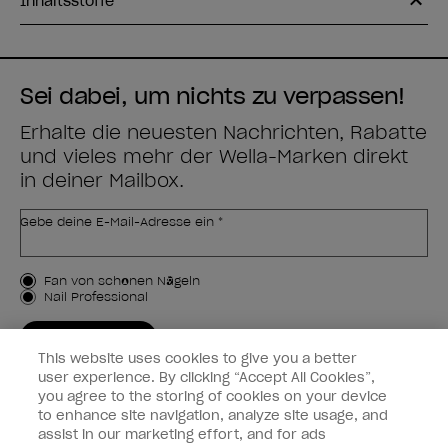
Inhaltsstoffe
Sei dabei, um nichts zu verpassen!
Erhalte die neuesten Nachrichten, Rabatte
und vieles mehr der Wella-Marken direkt
in deiner Mailbox.
Gebe deine E-Mail-Adresse ein *
Kundenart
Fan von schönen Nägeln
Nail Professional
JETZT ANMELDEN
This website uses cookies to give you a better
Kundeninformationen
user experience. By clicking “Accept All Cookies”,
you agree to the storing of cookies on your device
to enhance site navigation, analyze site usage, and
Vernetzen
assist in our marketing effort, and for ads