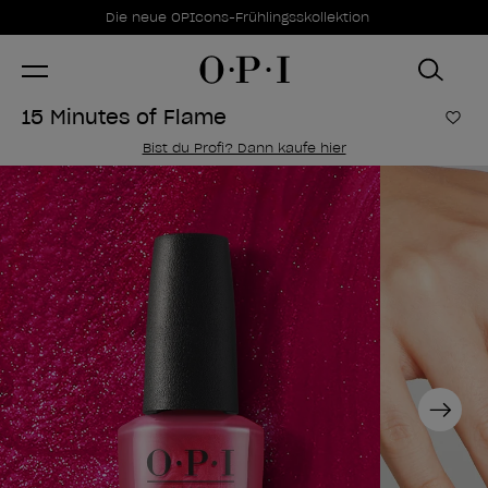
Sonderangebote
Item 1 of 1
Die neue OPIcons-Frühlingsskollektion
15 Minutes of Flame
Zur
Bist du Profi? Dann kaufe hier
Next