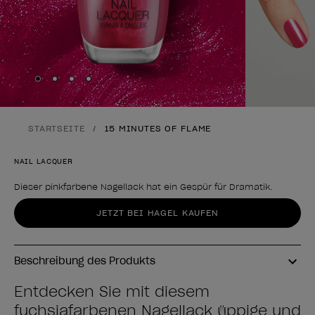
Skip to slide
Skip to slide
Skip to slide
Skip to slide
1
2
3
4
STARTSEITE
15 MINUTES OF FLAME
NAIL LACQUER
Dieser pinkfarbene Nagellack hat ein Gespür für Dramatik.
Form des Produkts
JETZT BEI HAGEL KAUFEN
Beschreibung des Produkts
Entdecken Sie mit diesem
fuchsiafarbenen Nagellack üppige und