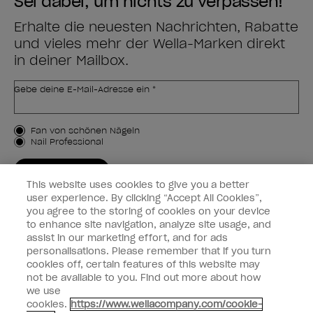
Sei dabei, um nichts zu verpassen!
Erhalte die neuesten Nachrichten, Rabatte
und vieles mehr der Wella-Marken direkt
in deiner Mailbox.
Gebe deine E-Mail-Adresse ein *
Kundenart
Fan von schönen Nägeln
Nail Professional
JETZT ANMELDEN
This website uses cookies to give you a better
Kundeninformationen
user experience. By clicking “Accept All Cookies”,
you agree to the storing of cookies on your device
to enhance site navigation, analyze site usage, and
Vernetzen
assist in our marketing effort, and for ads
personalisations. Please remember that if you turn
cookies off, certain features of this website may
not be available to you. Find out more about how
we use
facebook
instagram
cookies.
https://www.wellacompany.com/cookie-