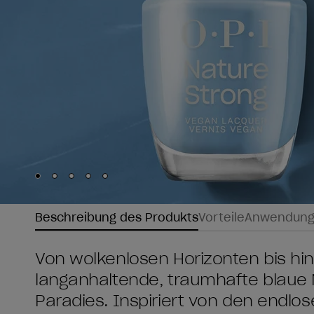
Skip to slide
Skip to slide
Skip to slide
Skip to slide
Skip to slide
1
2
3
4
5
Beschreibung des Produkts
Vorteile
Anwendun
Von wolkenlosen Horizonten bis hin
langanhaltende, traumhafte blaue Na
Paradies. Inspiriert von den endl