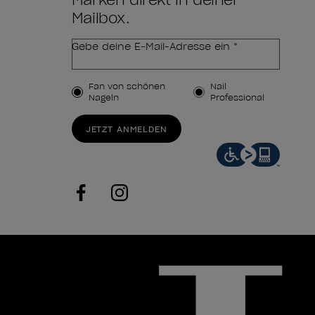
Marken direkt in deiner
Mailbox.
Gebe deine E-Mail-Adresse ein *
Kundenart
Fan von schönen
Nail
Nägeln
Professional
JETZT ANMELDEN
facebook
instagram